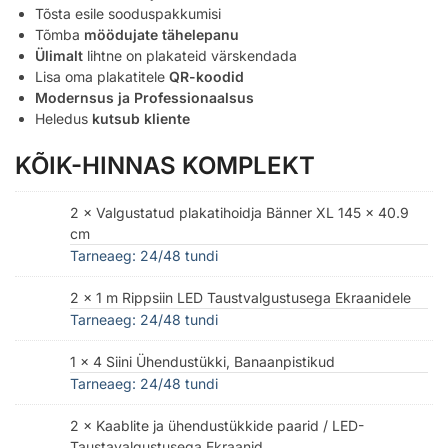
Tõsta esile sooduspakkumisi
Tõmba
möödujate tähelepanu
Ülimalt
lihtne on plakateid värskendada
Lisa oma plakatitele
QR-koodid
Modernsus ja Professionaalsus
Heledus
kutsub kliente
KÕIK-HINNAS KOMPLEKT
2 × Valgustatud plakatihoidja Bänner XL 145 x 40.9
cm
Tarneaeg: 24/48 tundi
2 × 1 m Rippsiin LED Taustvalgustusega Ekraanidele
Tarneaeg: 24/48 tundi
1 × 4 Siini Ühendustükki, Banaanpistikud
Tarneaeg: 24/48 tundi
2 × Kaablite ja ühendustükkide paarid / LED-
Taustavalgustusega Ekraanid