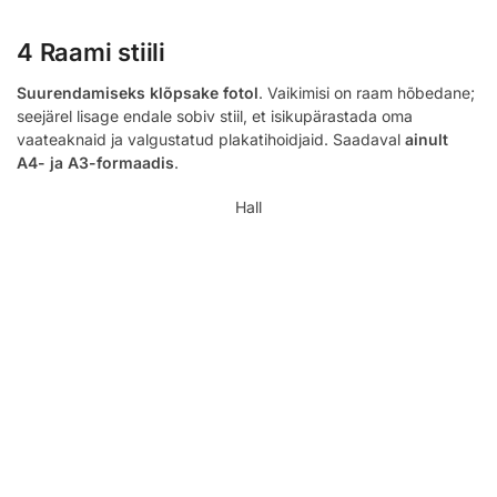
4 Raami stiili
Suurendamiseks klõpsake fotol
. Vaikimisi on raam hõbedane;
seejärel lisage endale sobiv stiil, et isikupärastada oma
vaateaknaid ja valgustatud plakatihoidjaid. Saadaval
ainult
A4- ja A3-formaadis
.
Hall