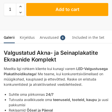
Add to cart
Galerii
Kirjeldus
Arvustused
Included in the Set
0
Valgustatud Akna- ja Seinaplakatite
Ekraanide Komplekt
Meelita ligi rohkem kliente kui kunagi varem
LED-Valgustusega
Plakatihoidikutega
! Me teame, kui konkurentsivõimelised on
müügikohad, kauplused ja ettevõtted. Raske on eristuda
konkurentidest ja atraktiivsetest veebilehtedest.
Suhtle oma piirkonnas
24/7
Tutvusta avalikkusele oma
teenuseid, tooteid, kaupu
ja uusi
pakkumisi
Reklaamid
Öösel ja Päeval