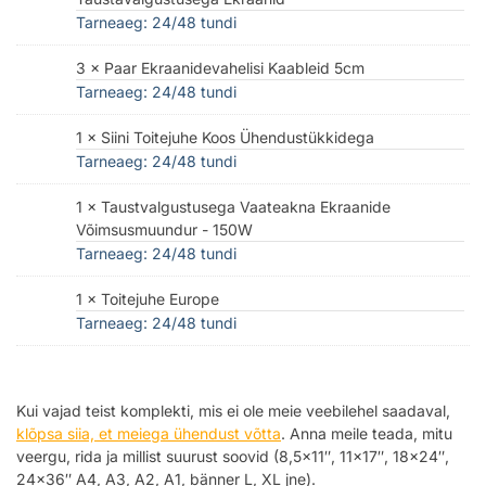
Tarneaeg: 24/48 tundi
3 × Paar Ekraanidevahelisi Kaableid 5cm
Tarneaeg: 24/48 tundi
1 × Siini Toitejuhe Koos Ühendustükkidega
Tarneaeg: 24/48 tundi
1 × Taustvalgustusega Vaateakna Ekraanide
Võimsusmuundur - 150W
Tarneaeg: 24/48 tundi
1 × Toitejuhe Europe
Tarneaeg: 24/48 tundi
Kui vajad teist komplekti, mis ei ole meie veebilehel saadaval,
klõpsa siia, et meiega ühendust võtta
. Anna meile teada, mitu
veergu, rida ja millist suurust soovid (8,5×11″, 11×17″, 18×24″,
24×36″ A4, A3, A2, A1, bänner L, XL jne).