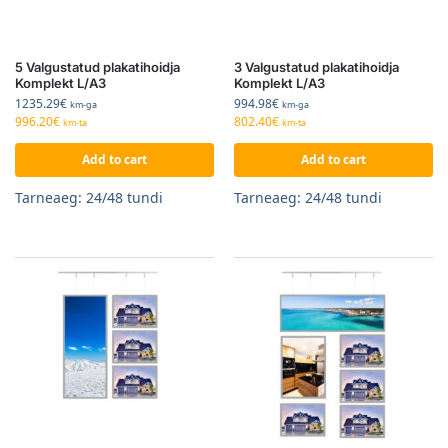
5 Valgustatud plakatihoidja
3 Valgustatud plakatihoidja
Komplekt L/A3
Komplekt L/A3
1235.29
€
994.98
€
km-ga
km-ga
996.20
€
802.40
€
km-ta
km-ta
Add to cart
Add to cart
Tarneaeg: 24/48 tundi
Tarneaeg: 24/48 tundi