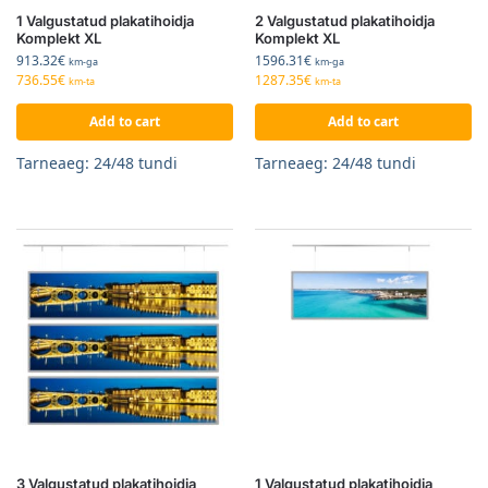
1 Valgustatud plakatihoidja
2 Valgustatud plakatihoidja
Komplekt XL
Komplekt XL
913.32
€
1596.31
€
km-ga
km-ga
736.55
€
1287.35
€
km-ta
km-ta
Add to cart
Add to cart
Tarneaeg: 24/48 tundi
Tarneaeg: 24/48 tundi
3 Valgustatud plakatihoidja
1 Valgustatud plakatihoidja