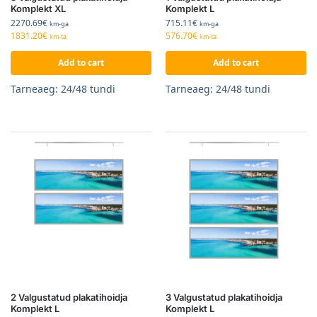
Komplekt XL
Komplekt L
2270.69
€
715.11
€
km-ga
km-ga
1831.20
€
576.70
€
km-ta
km-ta
Add to cart
Add to cart
Tarneaeg: 24/48 tundi
Tarneaeg: 24/48 tundi
2 Valgustatud plakatihoidja
3 Valgustatud plakatihoidja
Komplekt L
Komplekt L