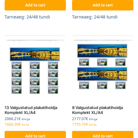
Add to cart
Add to cart
Tarneaeg: 24/48 tundi
Tarneaeg: 24/48 tundi
13 Valgustatud plakatihoidja
8 Valgustatud plakatihoidja
Komplekt XL/A4
Komplekt XL/A4
2066.21
€
2177.07
€
km-ga
km-ga
1666.30
€
1755.70
€
km-ta
km-ta
Add to cart
Add to cart