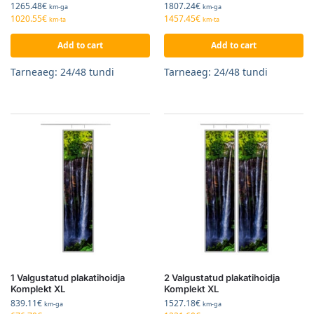
1265.48
€
1807.24
€
km-ga
km-ga
1020.55
€
1457.45
€
km-ta
km-ta
Add to cart
Add to cart
Tarneaeg: 24/48 tundi
Tarneaeg: 24/48 tundi
1 Valgustatud plakatihoidja
2 Valgustatud plakatihoidja
Komplekt XL
Komplekt XL
839.11
€
1527.18
€
km-ga
km-ga