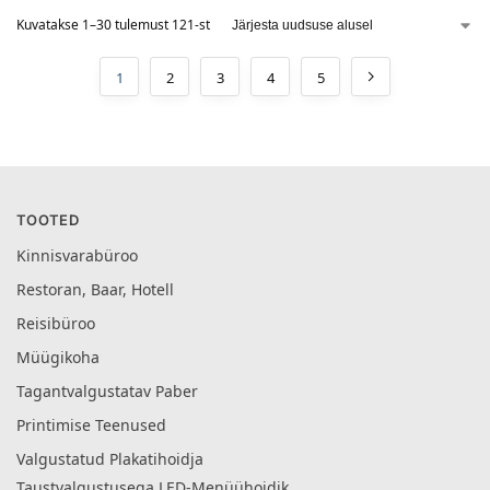
Kuvatakse 1–30 tulemust 121-st
1
2
3
4
5
TOOTED
Kinnisvarabüroo
Restoran, Baar, Hotell
Reisibüroo
Müügikoha
Tagantvalgustatav Paber
Printimise Teenused
Valgustatud Plakatihoidja
Taustvalgustusega LED-Menüühoidik