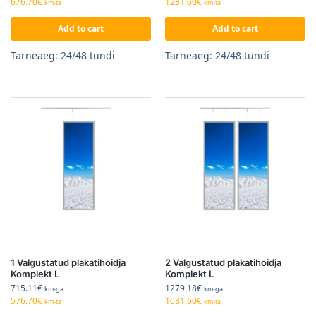
676.70
€
1231.60
€
km-ta
km-ta
Add to cart
Add to cart
Tarneaeg: 24/48 tundi
Tarneaeg: 24/48 tundi
1 Valgustatud plakatihoidja
2 Valgustatud plakatihoidja
Komplekt L
Komplekt L
715.11
€
1279.18
€
km-ga
km-ga
576.70
€
1031.60
€
km-ta
km-ta