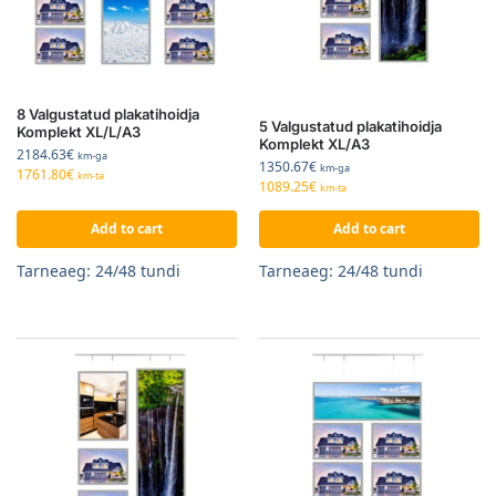
8 Valgustatud plakatihoidja
5 Valgustatud plakatihoidja
Komplekt XL/L/A3
Komplekt XL/A3
2184.63
€
km-ga
1350.67
€
km-ga
1761.80
€
km-ta
1089.25
€
km-ta
Add to cart
Add to cart
Tarneaeg: 24/48 tundi
Tarneaeg: 24/48 tundi