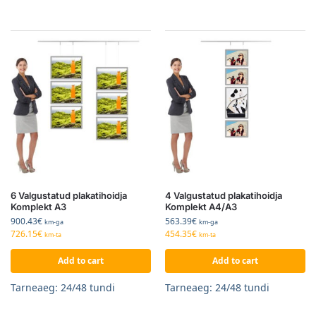
6 Valgustatud plakatihoidja
4 Valgustatud plakatihoidja
Komplekt A3
Komplekt A4/A3
900.43
€
563.39
€
km-ga
km-ga
726.15
€
454.35
€
km-ta
km-ta
Add to cart
Add to cart
Tarneaeg: 24/48 tundi
Tarneaeg: 24/48 tundi