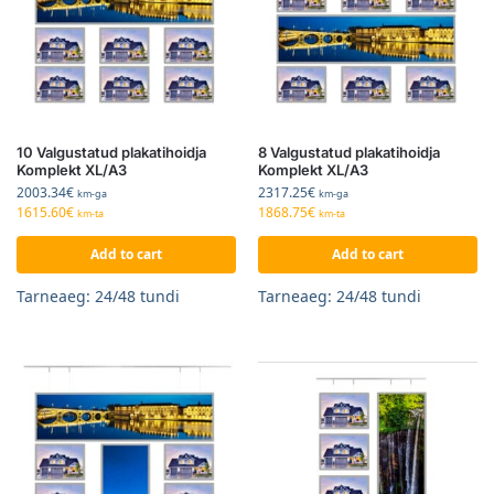
10 Valgustatud plakatihoidja
8 Valgustatud plakatihoidja
Komplekt XL/A3
Komplekt XL/A3
2003.34
€
2317.25
€
km-ga
km-ga
1615.60
€
1868.75
€
km-ta
km-ta
Add to cart
Add to cart
Tarneaeg: 24/48 tundi
Tarneaeg: 24/48 tundi