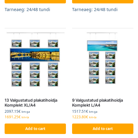
Tarneaeg: 24/48 tundi
Tarneaeg: 24/48 tundi
13 Valgustatud plakatihoidja
9 Valgustatud plakatihoidja
Komplekt XL/A4
Komplekt L/A4
2097.15
€
1517.51
€
km-ga
km-ga
1691.25
€
1223.80
€
km-ta
km-ta
Add to cart
Add to cart