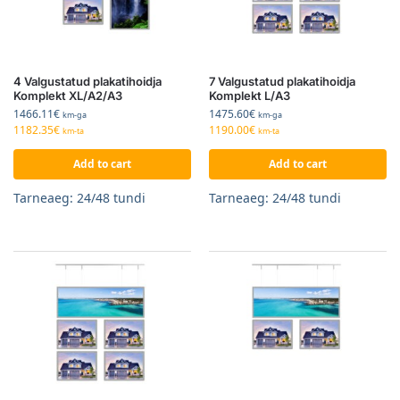
4 Valgustatud plakatihoidja
7 Valgustatud plakatihoidja
Komplekt XL/A2/A3
Komplekt L/A3
1466.11
€
1475.60
€
km-ga
km-ga
1182.35
€
1190.00
€
km-ta
km-ta
Add to cart
Add to cart
Tarneaeg: 24/48 tundi
Tarneaeg: 24/48 tundi