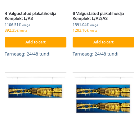
4 Valgustatud plakatihoidja
6 Valgustatud plakatihoidja
Komplekt L/A3
Komplekt L/A2/A3
1106.51
€
1591.04
€
km-ga
km-ga
892.35
€
1283.10
€
km-ta
km-ta
Add to cart
Add to cart
Tarneaeg: 24/48 tundi
Tarneaeg: 24/48 tundi