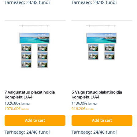
Tarneaeg: 24/48 tundi
Tarneaeg: 24/48 tundi
7 Valgustatud plakatihoidja
5 Valgustatud plakatihoidja
Komplekt L/A4
Komplekt L/A4
1326.80
€
1136.09
€
km-ga
km-ga
1070.00
€
916.20
€
km-ta
km-ta
Add to cart
Add to cart
Tarneaeg: 24/48 tundi
Tarneaeg: 24/48 tundi