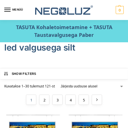
MENÜÜ
0
TASUTA Kohaletoimetamine + TASUTA
Taustavalgusega Paber
led valgusega silt
SHOW FILTERS
Kuvatakse 1–30 tulemust 121-st
1
2
3
4
5