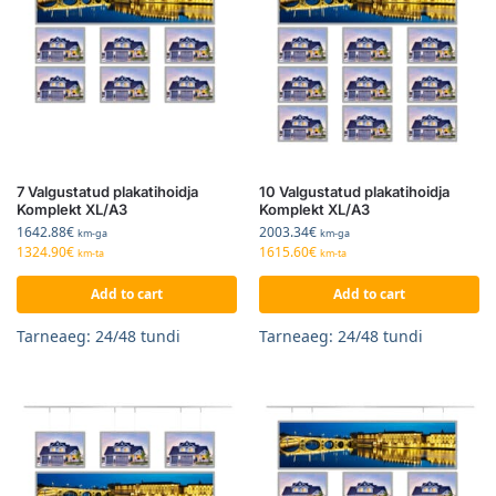
7 Valgustatud plakatihoidja
10 Valgustatud plakatihoidja
Komplekt XL/A3
Komplekt XL/A3
1642.88
€
2003.34
€
km-ga
km-ga
1324.90
€
1615.60
€
km-ta
km-ta
Add to cart
Add to cart
Tarneaeg: 24/48 tundi
Tarneaeg: 24/48 tundi