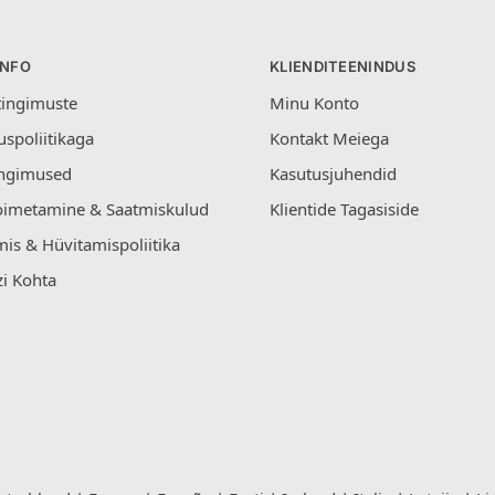
INFO
KLIENDITEENINDUS
tingimuste
Minu Konto
uspoliitikaga
Kontakt Meiega
ngimused
Kasutusjuhendid
oimetamine & Saatmiskulud
Klientide Tagasiside
is & Hüvitamispoliitika
i Kohta