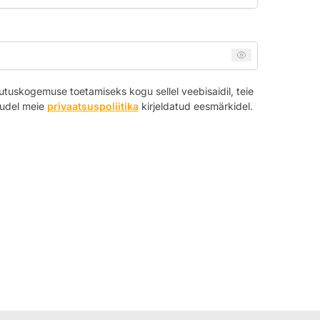
utuskogemuse toetamiseks kogu sellel veebisaidil, teie
uudel meie
privaatsuspoliitika
kirjeldatud eesmärkidel.