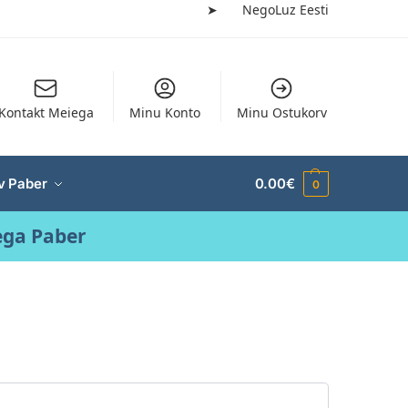
➤
NegoLuz Eesti
Kontakt Meiega
Minu Konto
Minu Ostukorv
v Paber
0.00
€
0
ega Paber