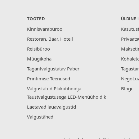
TOOTED
ÜLDINE 
Kinnisvarabüroo
Kasutus
Restoran, Baar, Hotell
Privaats
Reisibüroo
Makseti
Müügikoha
Kohalet
Tagantvalgustatav Paber
Tagastam
Printimise Teenused
NegoLuz
Valgustatud Plakatihoidja
Blogi
Taustvalgustusega LED-Menüühoidik
Laetavad lauavalgustid
Valgustähed