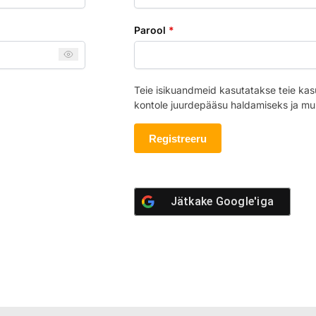
Parool
*
Teie isikuandmeid kasutatakse teie kas
kontole juurdepääsu haldamiseks ja m
Registreeru
Jätkake
Google'iga