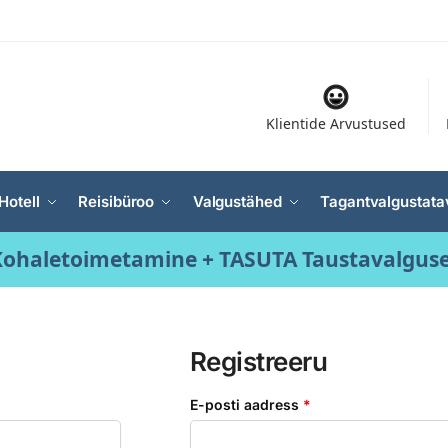
Klientide Arvustused
Hotell
Reisibüroo
Valgustähed
Tagantvalgustata
ohaletoimetamine + TASUTA Taustavalgus
Registreeru
E-posti aadress
*