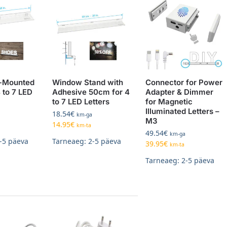
-Mounted
Window Stand with
Connector for Power
 to 7 LED
Adhesive 50cm for 4
Adapter & Dimmer
to 7 LED Letters
for Magnetic
Illuminated Letters –
18.54
€
km-ga
M3
14.95
€
km-ta
49.54
€
km-ga
-5 päeva
Tarneaeg: 2-5 päeva
39.95
€
km-ta
Tarneaeg: 2-5 päeva