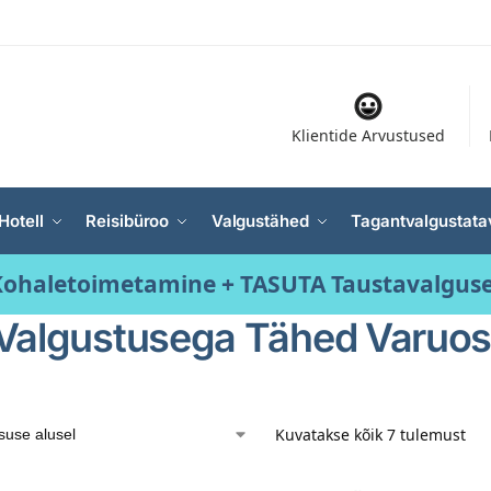
Klientide Arvustused
Hotell
Reisibüroo
Valgustähed
Tagantvalgustata
ohaletoimetamine + TASUTA Taustavalgus
Valgustusega Tähed Varuo
Kuvatakse kõik 7 tulemust