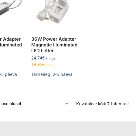
 Adapter
36W Power Adapter
lluminated
Magnetic Illuminated
LED Letter
24.74
€
km-ga
19.95
€
km-ta
-5 päeva
Tarneaeg: 2-5 päeva
Kuvatakse kõik 7 tulemust