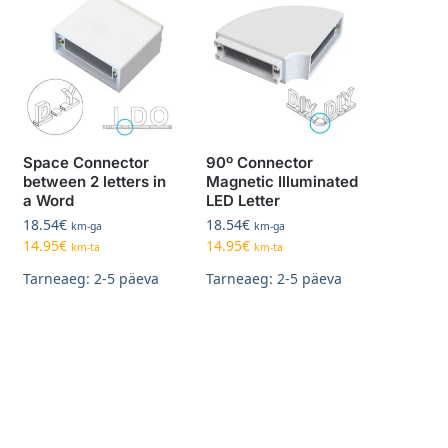
Space Connector
90º Connector
between 2 letters in
Magnetic Illuminated
a Word
LED Letter
18.54
€
18.54
€
km-ga
km-ga
14.95
€
14.95
€
km-ta
km-ta
Tarneaeg: 2-5 päeva
Tarneaeg: 2-5 päeva