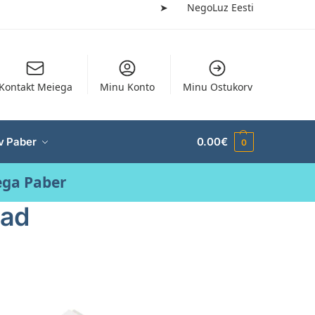
➤
NegoLuz Eesti
Kontakt Meiega
Minu Konto
Minu Ostukorv
v Paber
0.00
€
0
ega Paber
sad