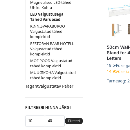
Magnetilised LED-tähed
Ühiku Kohta
LED Valgustusega
Tähed Varuosad
KINNISVARABUROO
Valgustatud tähed
komplektid
RESTORAN BAAR HOTELL
50cm Wall
Valgustatud tähed
Stand for 4
komplektid
Letters
MOE POOD Valgustatud
18.54
€
tähed komplektid
km-ga
14.95
€
km-ta
MUUGIKOHA Valgustatud
tähed komplektid
Tarneaeg: 2
Tagantvalgustatav Paber
FILTREERI HINNA JÄRGI
Filtreeri