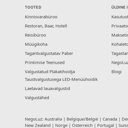
TOOTED
ÜLDINE 
Kinnisvarabüroo
Kasutus
Restoran, Baar, Hotell
Privaats
Reisibüroo
Makseti
Müügikoha
Kohalet
Tagantvalgustatav Paber
Tagastam
Printimise Teenused
NegoLuz
Valgustatud Plakatihoidja
Blogi
Taustvalgustusega LED-Menüühoidik
Laetavad lauavalgustid
Valgustähed
NegoLuz:
Australia
|
Belgique/België
|
Canada
|
De
New Zealand
|
Norge
|
Österreich
|
Portugal
|
Suis