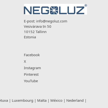
E-post:
info@negoluz.com
Vesivärava tn 50
10152 Tallinn
Estonia
Facebook
X
Instagram
Pinterest
YouTube
etuva
|
Luxembourg
|
Malta
|
México
|
Nederland
|