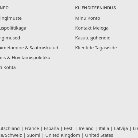
INFO
KLIENDITEENINDUS
tingimuste
Minu Konto
uspoliitikaga
Kontakt Meiega
ngimused
Kasutusjuhendid
oimetamine & Saatmiskulud
Klientide Tagasiside
is & Hüvitamispoliitika
i Kohta
utschland
|
France
|
España
|
Eesti
|
Ireland
|
Italia
|
Latvija
|
Li
se/Schweiz
|
Suomi
|
United Kingdom
|
United States