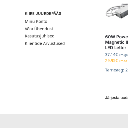
KIIRE JUURDEPÄÄS
Minu Konto
Võta Ühendust
Kasutusjuhised
60W Power
Magnetic I
Klientide Arvustused
LED Letter
37.14
€
km-ga
29.95
€
km-ta
Tarneaeg: 2