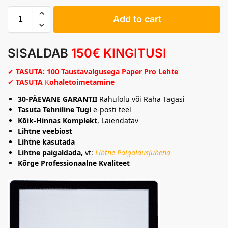
Add to cart
SISALDAB
150
€
KINGITUSI
✔
TASUTA: 100 Taustavalgusega Paper Pro Lehte
✔
TASUTA
K
ohaletoimetamine
30-PÄEVANE GARANTII
Rahulolu või Raha Tagasi
Tasuta Tehniline Tugi
e-posti teel
Kõik-Hinnas Komplekt
, Laiendatav
Lihtne veebiost
Lihtne kasutada
Lihtne paigaldada,
vt:
Lihtne Paigaldusjuhend
Kõrge Professionaalne Kvaliteet