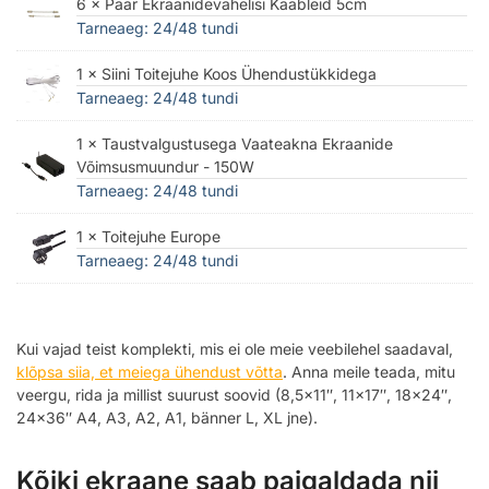
6 × Paar Ekraanidevahelisi Kaableid 5cm
Tarneaeg: 24/48 tundi
1 × Siini Toitejuhe Koos Ühendustükkidega
Tarneaeg: 24/48 tundi
1 × Taustvalgustusega Vaateakna Ekraanide
Võimsusmuundur - 150W
Tarneaeg: 24/48 tundi
1 × Toitejuhe Europe
Tarneaeg: 24/48 tundi
Kui vajad teist komplekti, mis ei ole meie veebilehel saadaval,
klõpsa siia, et meiega ühendust võtta
. Anna meile teada, mitu
veergu, rida ja millist suurust soovid (8,5×11″, 11×17″, 18×24″,
24×36″ A4, A3, A2, A1, bänner L, XL jne).
Kõiki ekraane saab paigaldada nii