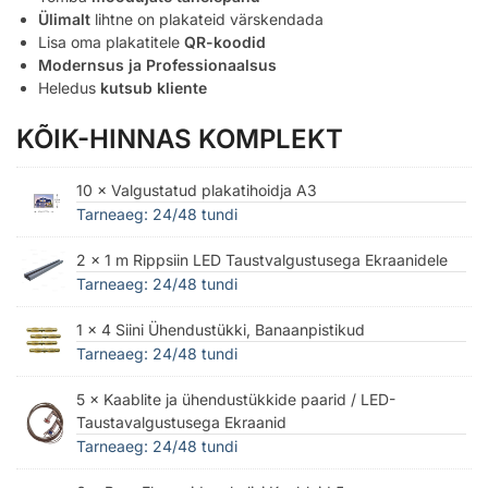
Ülimalt
lihtne on plakateid värskendada
Lisa oma plakatitele
QR-koodid
Modernsus ja Professionaalsus
Heledus
kutsub kliente
KÕIK-HINNAS KOMPLEKT
10 × Valgustatud plakatihoidja A3
Tarneaeg: 24/48 tundi
2 × 1 m Rippsiin LED Taustvalgustusega Ekraanidele
Tarneaeg: 24/48 tundi
1 × 4 Siini Ühendustükki, Banaanpistikud
Tarneaeg: 24/48 tundi
5 × Kaablite ja ühendustükkide paarid / LED-
Taustavalgustusega Ekraanid
Tarneaeg: 24/48 tundi