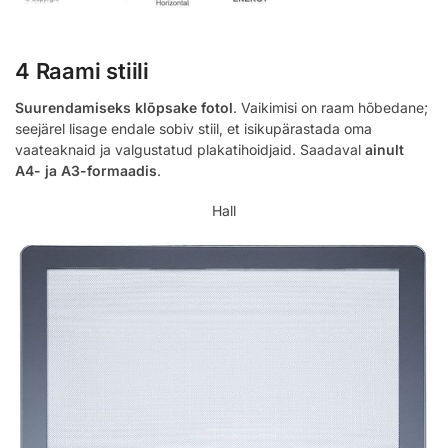
4 Raami stiili
Suurendamiseks klõpsake fotol
. Vaikimisi on raam hõbedane;
seejärel lisage endale sobiv stiil, et isikupärastada oma
vaateaknaid ja valgustatud plakatihoidjaid. Saadaval
ainult
A4- ja A3-formaadis
.
Hall