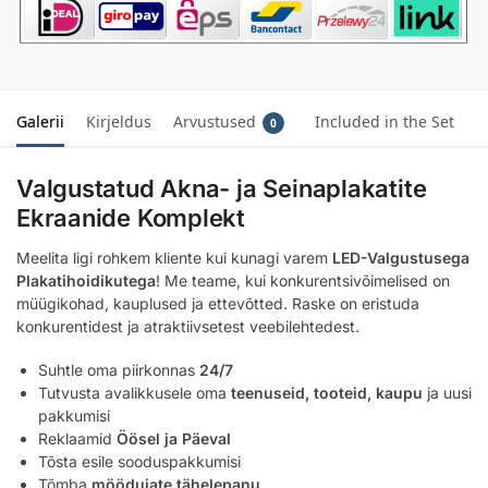
Galerii
Kirjeldus
Arvustused
Included in the Set
0
Valgustatud Akna- ja Seinaplakatite
Ekraanide Komplekt
Meelita ligi rohkem kliente kui kunagi varem
LED-Valgustusega
Plakatihoidikutega
! Me teame, kui konkurentsivõimelised on
müügikohad, kauplused ja ettevõtted. Raske on eristuda
konkurentidest ja atraktiivsetest veebilehtedest.
Suhtle oma piirkonnas
24/7
Tutvusta avalikkusele oma
teenuseid, tooteid, kaupu
ja uusi
pakkumisi
Reklaamid
Öösel ja Päeval
Tõsta esile sooduspakkumisi
Tõmba
möödujate tähelepanu