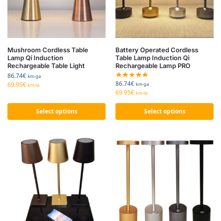
Mushroom Cordless Table
Battery Operated Cordless
Lamp Qi Induction
Table Lamp Induction Qi
Rechargeable Table Light
Rechargeable Lamp PRO
86.74
€
km-ga
86.74
€
69.95
€
km-ga
km-ta
69.95
€
km-ta
Select options
Select options