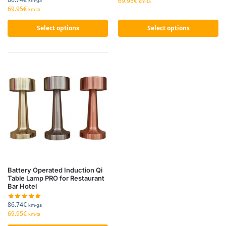
69.95
€
km-ga
km-ta
69.95
€
km-ta
Select options
Select options
Battery Operated Induction Qi
Table Lamp PRO for Restaurant
Bar Hotel
86.74
€
km-ga
69.95
€
km-ta