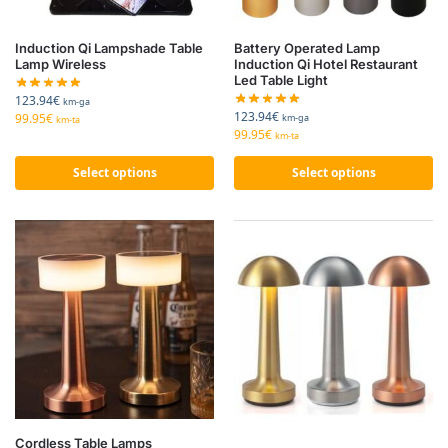
Induction Qi Lampshade Table
Battery Operated Lamp
Lamp Wireless
Induction Qi Hotel Restaurant
Led Table Light
123.94
€
km-ga
123.94
€
99.95
€
km-ga
km-ta
99.95
€
km-ta
Select options
Select options
Cordless Table Lamps