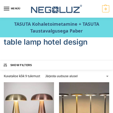
MENÜÜ
0
TASUTA Kohaletoimetamine + TASUTA
Taustavalgusega Paber
table lamp hotel design
SHOW FILTERS
Kuvatakse kõik 9 tulemust