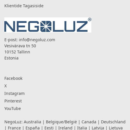
Klientide Tagasiside
E-post:
info@negoluz.com
Vesivärava tn 50
10152 Tallinn
Estonia
Facebook
X
Instagram
Pinterest
YouTube
NegoLuz:
Australia
|
Belgique/België
|
Canada
|
Deutschland
|
France
|
España
|
Eesti
|
Ireland
|
Italia
|
Latvija
|
Lietuva