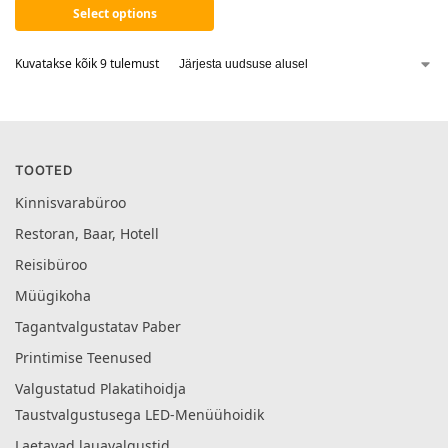
Select options
Kuvatakse kõik 9 tulemust
TOOTED
Kinnisvarabüroo
Restoran, Baar, Hotell
Reisibüroo
Müügikoha
Tagantvalgustatav Paber
Printimise Teenused
Valgustatud Plakatihoidja
Taustvalgustusega LED-Menüühoidik
Laetavad lauavalgustid