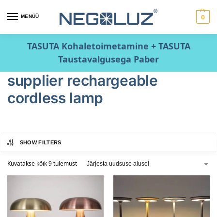
MENÜÜ
0
TASUTA Kohaletoimetamine + TASUTA
Taustavalgusega Paber
supplier rechargeable
cordless lamp
SHOW FILTERS
Kuvatakse kõik 9 tulemust