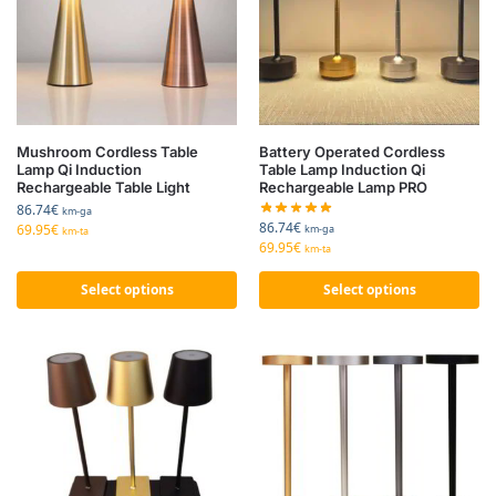
Mushroom Cordless Table
Battery Operated Cordless
Lamp Qi Induction
Table Lamp Induction Qi
Rechargeable Table Light
Rechargeable Lamp PRO
86.74
€
km-ga
86.74
€
69.95
€
km-ga
km-ta
69.95
€
km-ta
Select options
Select options