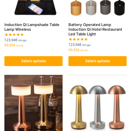
Induction Qi Lampshade Table
Battery Operated Lamp
Lamp Wireless
Induction Qi Hotel Restaurant
Led Table Light
123.94
€
km-ga
123.94
€
99.95
€
km-ga
km-ta
99.95
€
km-ta
Select options
Select options