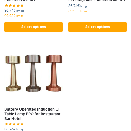
86.74
€
km-ga
86.74
€
69.95
€
km-ga
km-ta
69.95
€
km-ta
Select options
Select options
Battery Operated Induction Qi
Table Lamp PRO for Restaurant
Bar Hotel
86.74
€
km-ga