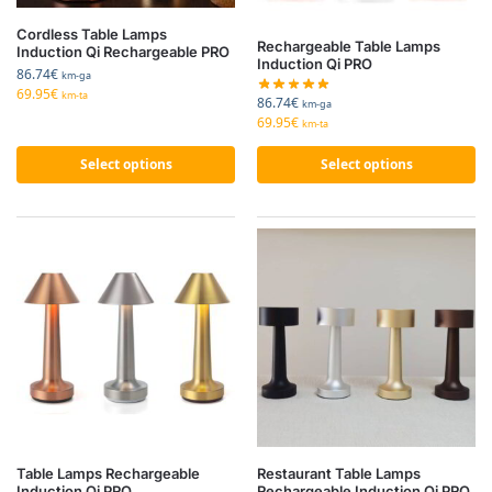
Cordless Table Lamps
Rechargeable Table Lamps
Induction Qi Rechargeable PRO
Induction Qi PRO
86.74
€
km-ga
69.95
€
km-ta
86.74
€
km-ga
69.95
€
km-ta
Select options
Select options
Table Lamps Rechargeable
Restaurant Table Lamps
Induction Qi PRO
Rechargeable Induction Qi PRO