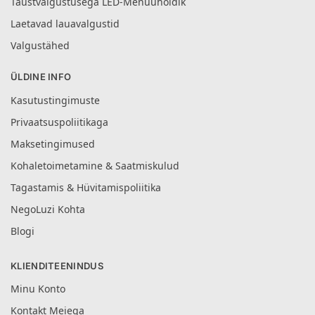
Taustvalgustusega LED-Menüühoidik
Laetavad lauavalgustid
Valgustähed
ÜLDINE INFO
Kasutustingimuste
Privaatsuspoliitikaga
Maksetingimused
Kohaletoimetamine & Saatmiskulud
Tagastamis & Hüvitamispoliitika
NegoLuzi Kohta
Blogi
KLIENDITEENINDUS
Minu Konto
Kontakt Meiega