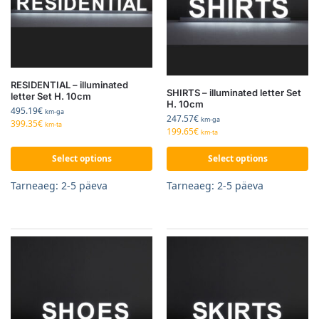
RESIDENTIAL – illuminated
SHIRTS – illuminated letter Set
letter Set H. 10cm
H. 10cm
495.19
€
km-ga
247.57
€
km-ga
399.35
€
km-ta
199.65
€
km-ta
Select options
Select options
Tarneaeg: 2-5 päeva
Tarneaeg: 2-5 päeva