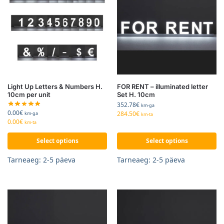
Light Up Letters & Numbers H.
FOR RENT – illuminated letter
10cm per unit
Set H. 10cm
352.78
€
km-ga
0.00
€
284.50
€
km-ga
km-ta
0.00
€
km-ta
Select options
Select options
Tarneaeg: 2-5 päeva
Tarneaeg: 2-5 päeva