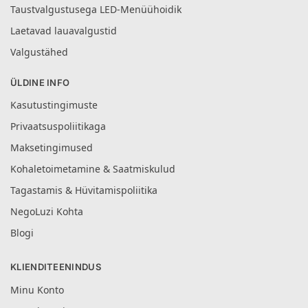
Taustvalgustusega LED-Menüühoidik
Laetavad lauavalgustid
Valgustähed
ÜLDINE INFO
Kasutustingimuste
Privaatsuspoliitikaga
Maksetingimused
Kohaletoimetamine & Saatmiskulud
Tagastamis & Hüvitamispoliitika
NegoLuzi Kohta
Blogi
KLIENDITEENINDUS
Minu Konto