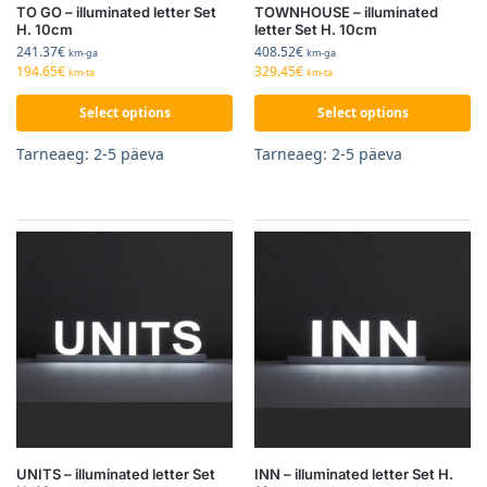
TO GO – illuminated letter Set
TOWNHOUSE – illuminated
H. 10cm
letter Set H. 10cm
241.37
€
408.52
€
km-ga
km-ga
194.65
€
329.45
€
km-ta
km-ta
Select options
Select options
Tarneaeg: 2-5 päeva
Tarneaeg: 2-5 päeva
UNITS – illuminated letter Set
INN – illuminated letter Set H.