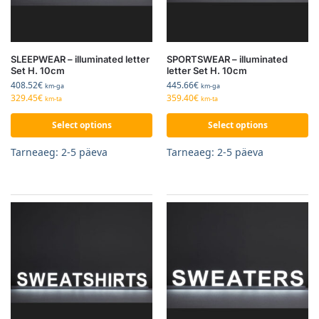
SLEEPWEAR – illuminated letter
SPORTSWEAR – illuminated
Set H. 10cm
letter Set H. 10cm
408.52
€
445.66
€
km-ga
km-ga
329.45
€
359.40
€
km-ta
km-ta
Select options
Select options
Tarneaeg: 2-5 päeva
Tarneaeg: 2-5 päeva