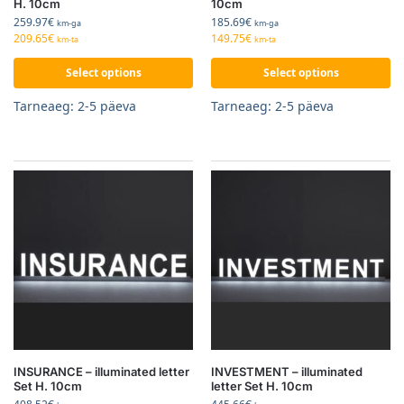
H. 10cm
10cm
259.97
€
185.69
€
km-ga
km-ga
209.65
€
149.75
€
km-ta
km-ta
Select options
Select options
Tarneaeg: 2-5 päeva
Tarneaeg: 2-5 päeva
INSURANCE – illuminated letter
INVESTMENT – illuminated
Set H. 10cm
letter Set H. 10cm