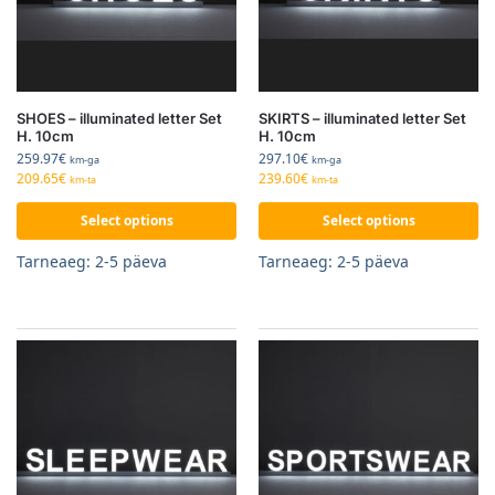
SHOES – illuminated letter Set
SKIRTS – illuminated letter Set
H. 10cm
H. 10cm
259.97
€
297.10
€
km-ga
km-ga
209.65
€
239.60
€
km-ta
km-ta
Select options
Select options
Tarneaeg: 2-5 päeva
Tarneaeg: 2-5 päeva