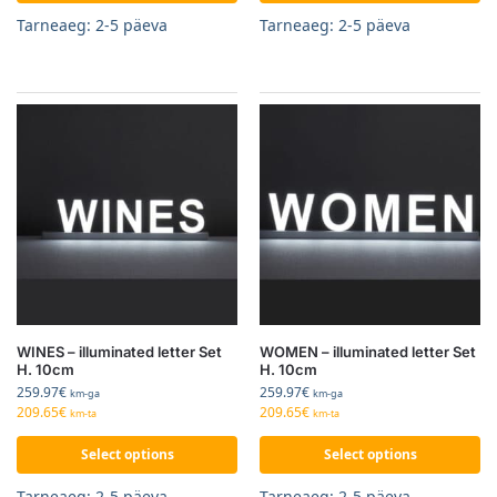
Tarneaeg: 2-5 päeva
Tarneaeg: 2-5 päeva
WINES – illuminated letter Set
WOMEN – illuminated letter Set
H. 10cm
H. 10cm
259.97
€
259.97
€
km-ga
km-ga
209.65
€
209.65
€
km-ta
km-ta
Select options
Select options
Tarneaeg: 2-5 päeva
Tarneaeg: 2-5 päeva