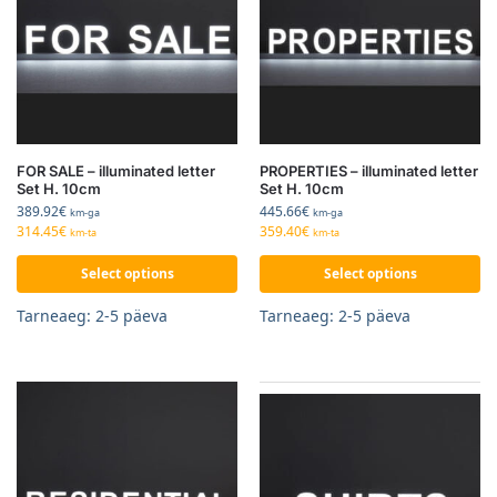
FOR SALE – illuminated letter
PROPERTIES – illuminated letter
Set H. 10cm
Set H. 10cm
389.92
€
445.66
€
km-ga
km-ga
314.45
€
359.40
€
km-ta
km-ta
Select options
Select options
Tarneaeg: 2-5 päeva
Tarneaeg: 2-5 päeva