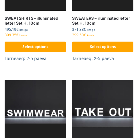
SWEATSHIRTS – illuminated
SWEATERS – illuminated letter
letter Set H. 10cm
Set H. 10cm
495.19
€
371.38
€
km-ga
km-ga
399.35
€
299.50
€
km-ta
km-ta
Select options
Select options
Tarneaeg: 2-5 päeva
Tarneaeg: 2-5 päeva