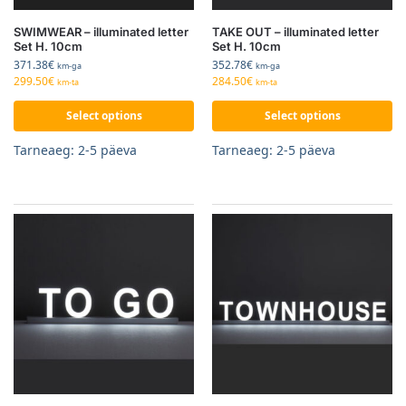
SWIMWEAR – illuminated letter
TAKE OUT – illuminated letter
Set H. 10cm
Set H. 10cm
371.38
€
352.78
€
km-ga
km-ga
299.50
€
284.50
€
km-ta
km-ta
Select options
Select options
Tarneaeg: 2-5 päeva
Tarneaeg: 2-5 päeva