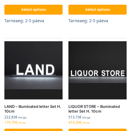
Select options
Select options
Tarneaeg: 2-5 päeva
Tarneaeg: 2-5 päeva
LAND – illuminated letter Set H.
LIQUOR STORE – illuminated
10cm
letter Set H. 10cm
222.83
€
513.73
€
km-ga
km-ga
179.70
€
414.30
€
km-ta
km-ta