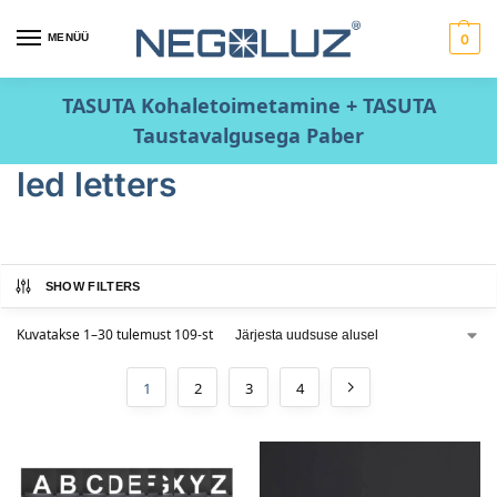
MENÜÜ
0
TASUTA Kohaletoimetamine + TASUTA
Taustavalgusega Paber
led letters
SHOW FILTERS
Kuvatakse 1–30 tulemust 109-st
1
2
3
4