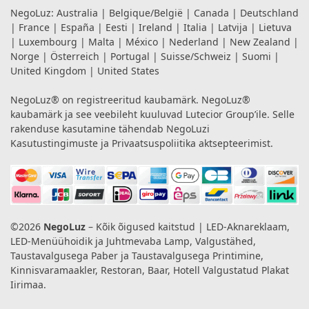
NegoLuz:
Australia
|
Belgique/België
|
Canada
|
Deutschland
|
France
|
España
|
Eesti
|
Ireland
|
Italia
|
Latvija
|
Lietuva
|
Luxembourg
|
Malta
|
México
|
Nederland
|
New Zealand
|
Norge
|
Österreich
|
Portugal
|
Suisse/Schweiz
|
Suomi
|
United Kingdom
|
United States
NegoLuz® on registreeritud kaubamärk. NegoLuz®
kaubamärk ja see veebileht kuuluvad Lutecior Group’ile. Selle
rakenduse kasutamine tähendab NegoLuzi
Kasutustingimuste
ja
Privaatsuspoliitika
aktsepteerimist.
©2026
NegoLuz
– Kõik õigused kaitstud | LED-Aknareklaam,
LED-Menüühoidik ja Juhtmevaba Lamp, Valgustähed,
Taustavalgusega Paber ja Taustavalgusega Printimine,
Kinnisvaramaakler, Restoran, Baar, Hotell Valgustatud Plakat
Iirimaa.