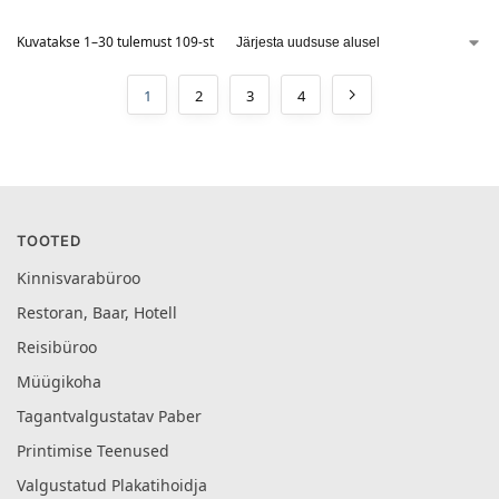
Kuvatakse 1–30 tulemust 109-st
1
2
3
4
TOOTED
Kinnisvarabüroo
Restoran, Baar, Hotell
Reisibüroo
Müügikoha
Tagantvalgustatav Paber
Printimise Teenused
Valgustatud Plakatihoidja