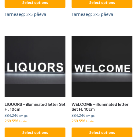
Select options
Select options
Tarneaeg: 2-5 päeva
Tarneaeg: 2-5 päeva
LIQUORS – illuminated letter Set
WELCOME – illuminated letter
H. 10cm
Set H. 10cm
334.24
€
334.24
€
km-ga
km-ga
269.55
€
269.55
€
km-ta
km-ta
Select options
Select options