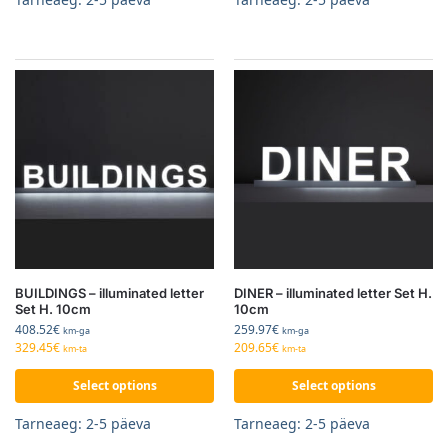
BUILDINGS – illuminated letter
DINER – illuminated letter Set H.
Set H. 10cm
10cm
408.52
€
259.97
€
km-ga
km-ga
329.45
€
209.65
€
km-ta
km-ta
Select options
Select options
Tarneaeg: 2-5 päeva
Tarneaeg: 2-5 päeva