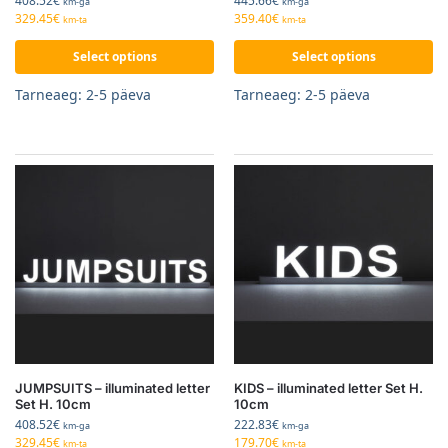
408.52
€
445.66
€
km-ga
km-ga
329.45
€
359.40
€
km-ta
km-ta
Select options
Select options
Tarneaeg: 2-5 päeva
Tarneaeg: 2-5 päeva
JUMPSUITS – illuminated letter
KIDS – illuminated letter Set H.
Set H. 10cm
10cm
408.52
€
222.83
€
km-ga
km-ga
329.45
€
179.70
€
km-ta
km-ta