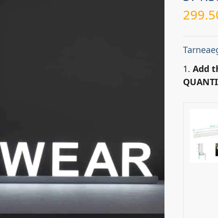
299.5
Tarneaeg
1.
Add t
QUANTI