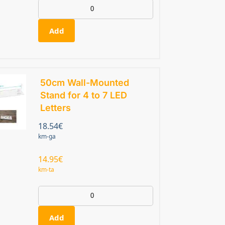
Add
50cm Wall-Mounted
Stand for 4 to 7 LED
Letters
18.54
€
km-ga
14.95
€
km-ta
Add