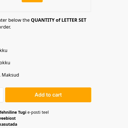
nter below the
QUANTITY of LETTER SET
order.
kku
Kokku
. Maksud
Add to cart
Tehniline Tugi
e-posti teel
veebiost
 kasutada