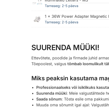
Tarneaeg: 2-5 päeva
1 × 36W Power Adapter Magnetic I
Tarneaeg: 2-5 päeva
SUURENDA MÜÜKI!
Ettevõtete, poodide ja firmade juhid arma
Tõepoolest, valgus
tõmbab loomulikult t
Miks peaksin kasutama magn
Professionaalseks või isiklikuks kasut
Suurenda müüki
: Meie valgustähtede 
Saada sõnum
: Tõsta esile oma pakkumi
Muuda oma sõnumit igal ajal: Valgustäh