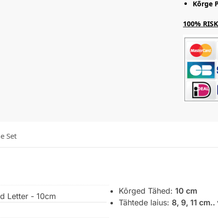
Kõrge P
100% RISKI
he Set
Kõrged Tähed:
10 cm
ed Letter - 10cm
Tähtede laius:
8, 9, 11 cm..