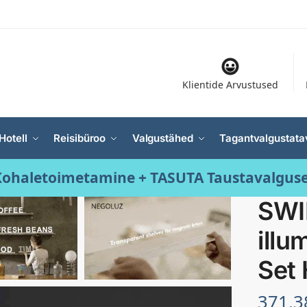
Klientide Arvustused
Hotell
Reisibüroo
Valgustähed
Tagantvalgustata
ohaletoimetamine + TASUTA Taustavalgus
SWI
illu
Set
371.3