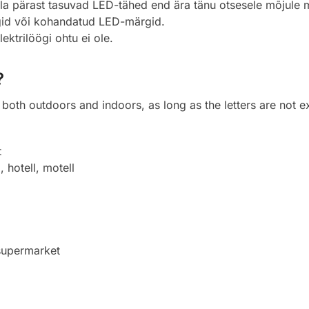
la pärast tasuvad LED-tähed end ära tänu otsesele mõjule 
gid või kohandatud LED-märgid.
ektrilöögi ohtu ei ole.
?
oth outdoors and indoors, as long as the letters are not ex
t
, hotell, motell
 supermarket