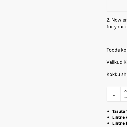
2. Now e
for your 
Toode ko
Valikud 
Kokku sh
Tasuta 
Lihtne 
Lihtne