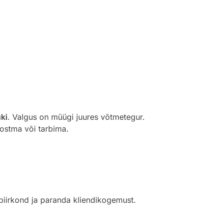
ki
. Valgus on müügi juures võtmetegur.
 ostma või tarbima.
piirkond ja paranda kliendikogemust.