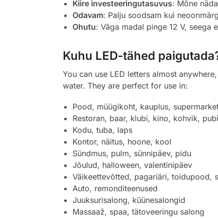
Kiire investeeringutasuvus
: Mõne näda
Odavam
: Palju soodsam kui neoonmär
Ohutu
: Väga madal pinge 12 V, seega el
Kuhu LED-tähed paigutada
You can use LED letters almost anywhere, b
water. They are perfect for use in:
Pood, müügikoht, kauplus, supermarke
Restoran, baar, klubi, kino, kohvik, pubi
Kodu, tuba, laps
Kontor, näitus, hoone, kool
Sündmus, pulm, sünnipäev, pidu
Jõulud, halloween, valentinipäev
Väikeettevõtted, pagariäri, toidupood,
Auto, remonditeenused
Juuksurisalong, küünesalongid
Massaaž, spaa, tätoveeringu salong