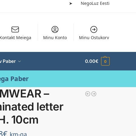
➤
NegoLuz Eesti
Kontakt Meiega
Minu Konto
Minu Ostukorv
v Paber
0.00
€
0
ega Paber
MWEAR –
minated letter
 H. 10cm
8
€
km-ga