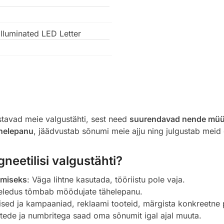
lluminated LED Letter
stavad meie valgustähti, sest need
suurendavad nende müü
ähelepanu
, jäädvustab sõnumi meie ajju ning julgustab meid
eetilisi valgustähti?
amiseks
: Väga lihtne kasutada, tööriistu pole vaja.
heledus tõmbab möödujate tähelepanu.
sed ja kampaaniad, reklaami tooteid, märgista konkreetne 
tede ja numbritega saad oma sõnumit igal ajal muuta.