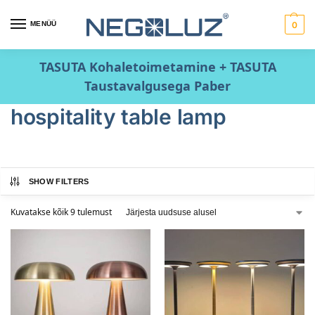
MENÜÜ
0
TASUTA Kohaletoimetamine + TASUTA
Taustavalgusega Paber
hospitality table lamp
SHOW FILTERS
Kuvatakse kõik 9 tulemust