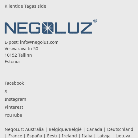
Klientide Tagasiside
E-post:
info@negoluz.com
Vesivärava tn 50
10152 Tallinn
Estonia
Facebook
X
Instagram
Pinterest
YouTube
NegoLuz:
Australia
|
Belgique/België
|
Canada
|
Deutschland
|
France
|
España
|
Eesti
|
Ireland
|
Italia
|
Latvija
|
Lietuva