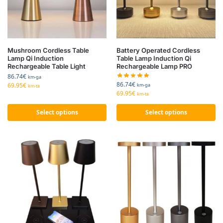
Mushroom Cordless Table
Battery Operated Cordless
Lamp Qi Induction
Table Lamp Induction Qi
Rechargeable Table Light
Rechargeable Lamp PRO
86.74
€
km-ga
86.74
€
69.95
€
km-ga
km-ta
69.95
€
km-ta
Select options
Select options