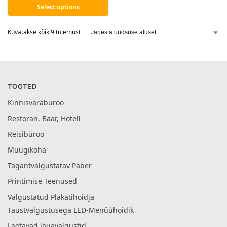
Select options
Kuvatakse kõik 9 tulemust
TOOTED
Kinnisvarabüroo
Restoran, Baar, Hotell
Reisibüroo
Müügikoha
Tagantvalgustatav Paber
Printimise Teenused
Valgustatud Plakatihoidja
Taustvalgustusega LED-Menüühoidik
Laetavad lauavalgustid