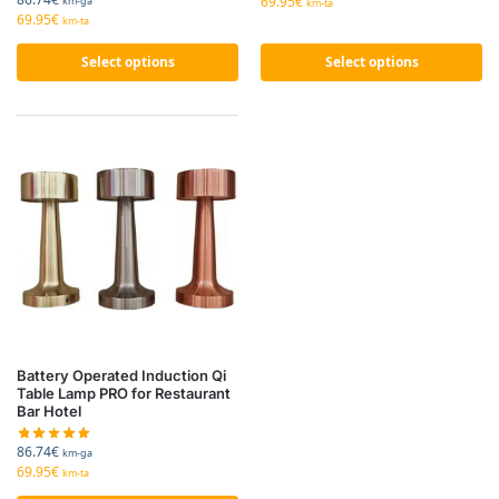
69.95
€
km-ga
km-ta
69.95
€
km-ta
Select options
Select options
Battery Operated Induction Qi
Table Lamp PRO for Restaurant
Bar Hotel
86.74
€
km-ga
69.95
€
km-ta