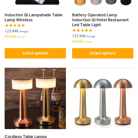
Induction Qi Lampshade Table
Battery Operated Lamp
Lamp Wireless
Induction Qi Hotel Restaurant
Led Table Light
123.94
€
km-ga
123.94
€
99.95
€
km-ga
km-ta
99.95
€
km-ta
Select options
Select options
Cordless Table Lamps