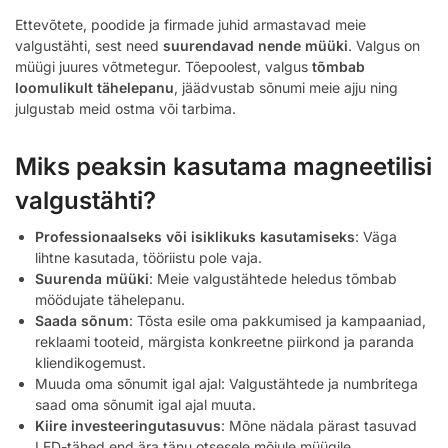
Ettevõtete, poodide ja firmade juhid armastavad meie
valgustähti, sest need
suurendavad nende müüki
. Valgus on
müügi juures võtmetegur. Tõepoolest, valgus
tõmbab
loomulikult tähelepanu
, jäädvustab sõnumi meie ajju ning
julgustab meid ostma või tarbima.
Miks peaksin kasutama magneetilisi
valgustähti?
Professionaalseks või isiklikuks kasutamiseks
: Väga
lihtne kasutada, tööriistu pole vaja.
Suurenda müüki
: Meie valgustähtede heledus tõmbab
möödujate tähelepanu.
Saada sõnum
: Tõsta esile oma pakkumised ja kampaaniad,
reklaami tooteid, märgista konkreetne piirkond ja paranda
kliendikogemust.
Muuda oma sõnumit igal ajal: Valgustähtede ja numbritega
saad oma sõnumit igal ajal muuta.
Kiire investeeringutasuvus
: Mõne nädala pärast tasuvad
LED-tähed end ära tänu otsesele mõjule müügile.