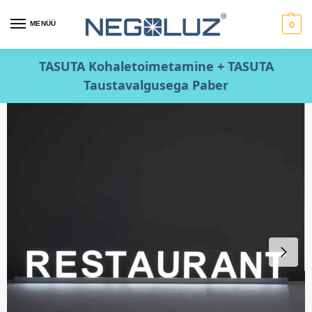
MENÜÜ
0
TASUTA Kohaletoimetamine + TASUTA
Taustavalgusega Paber