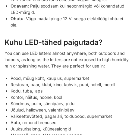
Odavam
: Palju soodsam kui neoonmärgid või kohandatud
LED-märgid.
Ohutu
: Väga madal pinge 12 V, seega elektrilöögi ohtu ei
ole.
Kuhu LED-tähed paigutada?
You can use LED letters almost anywhere, both outdoors and
indoors, as long as the letters are not exposed to high humidity,
rain or splashing water. They are perfect for use in:
Pood, müügikoht, kauplus, supermarket
Restoran, baar, klubi, kino, kohvik, pubi, hotell, motell
Kodu, tuba, laps
Kontor, näitus, hoone, kool
Sündmus, pulm, sünnipäev, pidu
Jõulud, halloween, valentinipäev
Väikeettevõtted, pagariäri, toidupood, supermarket
Auto, remonditeenused
Juuksurisalong, küünesalongid