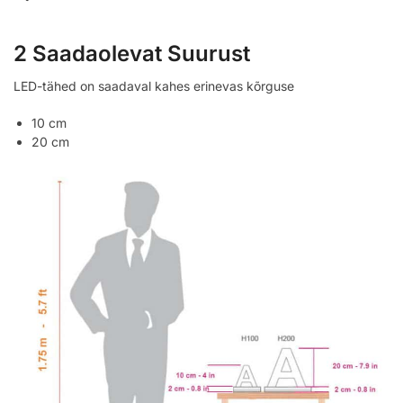
2 Saadaolevat Suurust
LED-tähed on saadaval kahes erinevas kõrguse
10 cm
20 cm