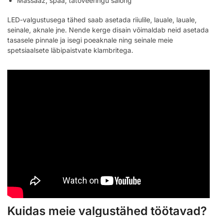
Massaaž, spaa, tätoveeringu salong
LED-valgustusega tähed saab asetada riiulile, lauale, lauale,
seinale, aknale jne. Nende kerge disain võimaldab neid asetada
tasasele pinnale ja isegi poeaknale ning seinale meie
spetsiaalsete läbipaistvate klambritega.
Kuidas meie valgustähed töötavad?