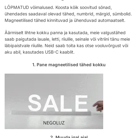
LÕPMATUD võimalused. Koosta kõik soovitud sõnad,
ühendades saadaval olevad tähed, numbrid, märgid, sümbolid.
Magneetilised tähed kinnituvad ja ühenduvad automaatselt.
Äärmiselt lihtne kokku panna ja kasutada, meie valgustähed
saab paigutada lauale, letti, riiulile, seinale või vitriini tänu meie
läbipaistvale riiulile. Neid saab toita kas otse vooluvõrgust või
aku abil, kasutades USB-C kaablit.
1. Pane magneetilised tähed kokku
2. Muuda igal ajal