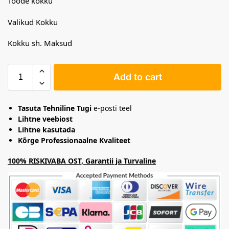
Toode kokku
Valikud Kokku
Kokku sh. Maksud
Add to cart
Tasuta Tehniline Tugi
e-posti teel
Lihtne veebiost
Lihtne kasutada
Kõrge Professionaalne Kvaliteet
100% RISKIVABA OST, Garantii ja Turvaline