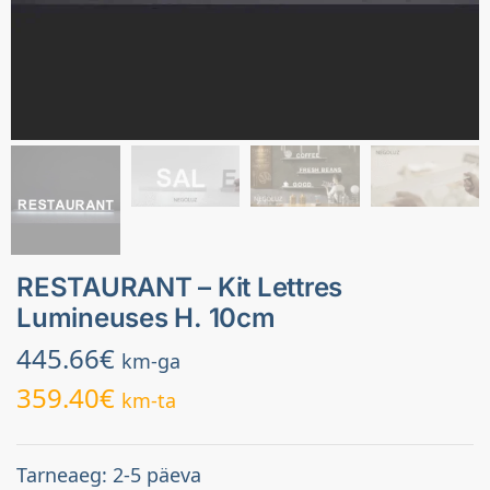
RESTAURANT – Kit Lettres
Lumineuses H. 10cm
445.66
€
km-ga
359.40
€
km-ta
Tarneaeg: 2-5 päeva