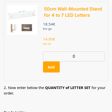
50cm Wall-Mounted Stand
for 4 to 7 LED Letters
18.54
€
km-ga
14.95
€
km-ta
Add
2. Now enter below the
QUANTITY of LETTER SET
for your
order.