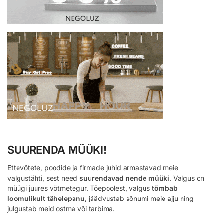
SUURENDA MÜÜKI!
Ettevõtete, poodide ja firmade juhid armastavad meie
valgustähti, sest need
suurendavad nende müüki
. Valgus on
müügi juures võtmetegur. Tõepoolest, valgus
tõmbab
loomulikult tähelepanu
, jäädvustab sõnumi meie ajju ning
julgustab meid ostma või tarbima.