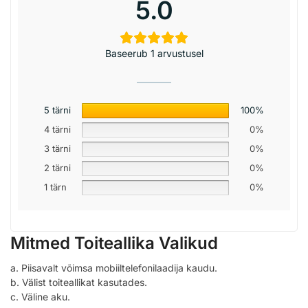
5.0
Baseerub 1 arvustusel
5 tärni
100%
4 tärni
0%
3 tärni
0%
2 tärni
0%
1 tärn
0%
Mitmed Toiteallika Valikud
a. Piisavalt võimsa mobiiltelefonilaadija kaudu.
b. Välist toiteallikat kasutades.
c. Väline aku.