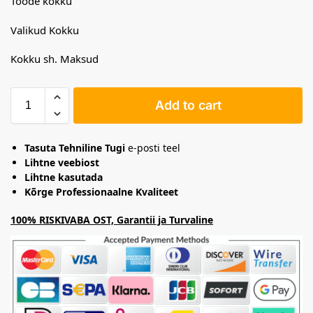
Toode kokku
Valikud Kokku
Kokku sh. Maksud
Add to cart
Tasuta Tehniline Tugi
e-posti teel
Lihtne veebiost
Lihtne kasutada
Kõrge Professionaalne Kvaliteet
100% RISKIVABA OST, Garantii ja Turvaline