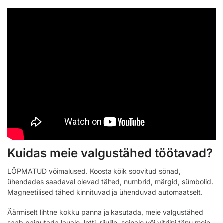
Kuidas meie valgustähed töötavad?
LÕPMATUD võimalused. Koosta kõik soovitud sõnad,
ühendades saadaval olevad tähed, numbrid, märgid, sümbolid.
Magneetilised tähed kinnituvad ja ühenduvad automaatselt.
Äärmiselt lihtne kokku panna ja kasutada, meie valgustähed
saab paigutada lauale, letti, riiulile, seinale või vitriini tänu meie