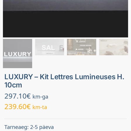
LUXURY – Kit Lettres Lumineuses H.
10cm
297.10
€
km-ga
239.60
€
km-ta
Tarneaeg: 2-5 päeva