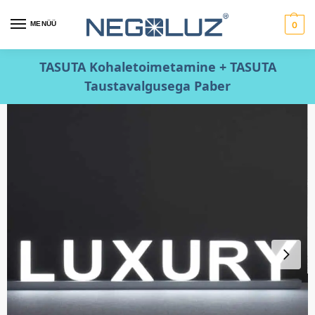
MENÜÜ
0
TASUTA Kohaletoimetamine + TASUTA
Taustavalgusega Paber