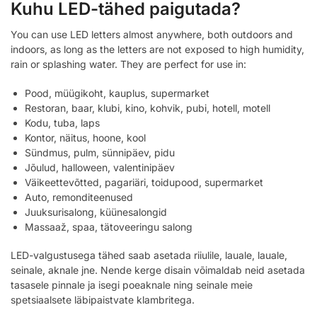
Kuhu LED-tähed paigutada?
You can use LED letters almost anywhere, both outdoors and
indoors, as long as the letters are not exposed to high humidity,
rain or splashing water. They are perfect for use in:
Pood, müügikoht, kauplus, supermarket
Restoran, baar, klubi, kino, kohvik, pubi, hotell, motell
Kodu, tuba, laps
Kontor, näitus, hoone, kool
Sündmus, pulm, sünnipäev, pidu
Jõulud, halloween, valentinipäev
Väikeettevõtted, pagariäri, toidupood, supermarket
Auto, remonditeenused
Juuksurisalong, küünesalongid
Massaaž, spaa, tätoveeringu salong
LED-valgustusega tähed saab asetada riiulile, lauale, lauale,
seinale, aknale jne. Nende kerge disain võimaldab neid asetada
tasasele pinnale ja isegi poeaknale ning seinale meie
spetsiaalsete läbipaistvate klambritega.