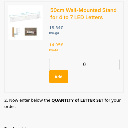
50cm Wall-Mounted Stand
for 4 to 7 LED Letters
18.54
€
km-ga
14.95
€
km-ta
Add
2. Now enter below the
QUANTITY of LETTER SET
for your
order.