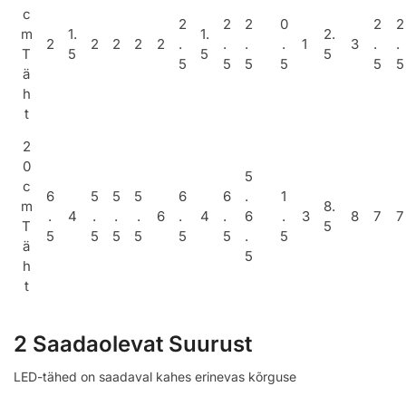
c
2
2
2
0
2
2
m
1.
1.
2.
2
2
2
2
2
.
.
.
.
1
3
.
.
T
5
5
5
5
5
5
5
5
5
ä
h
t
2
0
5
c
6
5
5
5
6
6
.
1
m
8.
.
4
.
.
.
6
.
4
.
6
.
3
8
7
7
T
5
5
5
5
5
5
5
.
5
ä
5
h
t
2 Saadaolevat Suurust
LED-tähed on saadaval kahes erinevas kõrguse