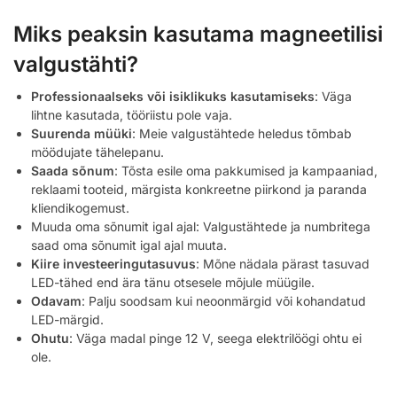
Miks peaksin kasutama magneetilisi
valgustähti?
Professionaalseks või isiklikuks kasutamiseks
: Väga
lihtne kasutada, tööriistu pole vaja.
Suurenda müüki
: Meie valgustähtede heledus tõmbab
möödujate tähelepanu.
Saada sõnum
: Tõsta esile oma pakkumised ja kampaaniad,
reklaami tooteid, märgista konkreetne piirkond ja paranda
kliendikogemust.
Muuda oma sõnumit igal ajal: Valgustähtede ja numbritega
saad oma sõnumit igal ajal muuta.
Kiire investeeringutasuvus
: Mõne nädala pärast tasuvad
LED-tähed end ära tänu otsesele mõjule müügile.
Odavam
: Palju soodsam kui neoonmärgid või kohandatud
LED-märgid.
Ohutu
: Väga madal pinge 12 V, seega elektrilöögi ohtu ei
ole.