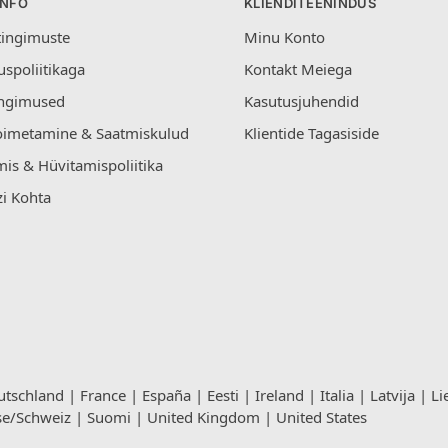
INFO
KLIENDITEENINDUS
tingimuste
Minu Konto
uspoliitikaga
Kontakt Meiega
ngimused
Kasutusjuhendid
oimetamine & Saatmiskulud
Klientide Tagasiside
is & Hüvitamispoliitika
i Kohta
utschland
|
France
|
España
|
Eesti
|
Ireland
|
Italia
|
Latvija
|
Li
se/Schweiz
|
Suomi
|
United Kingdom
|
United States