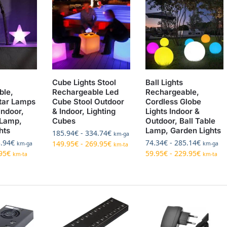
Cube Lights Stool
Ball Lights
ble,
Rechargeable Led
Rechargeable,
tar Lamps
Cube Stool Outdoor
Cordless Globe
Indoor,
& Indoor, Lighting
Lights Indoor &
 Lamp,
Cubes
Outdoor, Ball Table
hts
Lamp, Garden Lights
185.94
€
-
334.74
€
km-ga
.94
€
74.34
€
-
285.14
€
149.95
€
-
269.95
€
km-ga
km-ga
km-ta
95
€
59.95
€
-
229.95
€
km-ta
km-ta