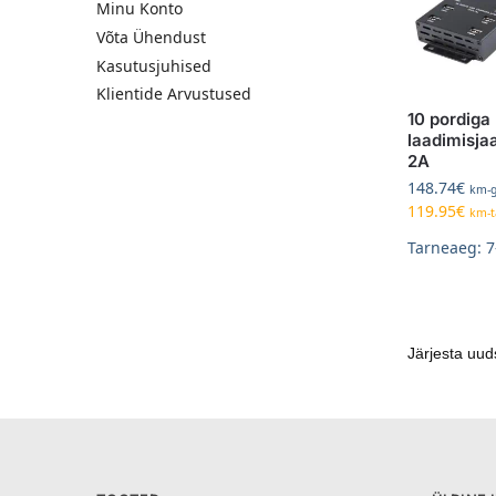
Minu Konto
Võta Ühendust
Kasutusjuhised
Klientide Arvustused
10 pordiga
laadimisja
2A
148.74
€
km-
119.95
€
km-t
Tarneaeg: 7