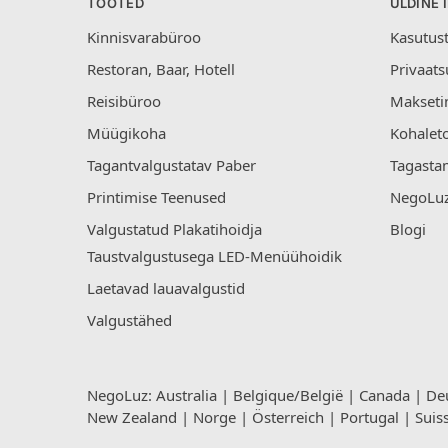
TOOTED
ÜLDINE 
Kinnisvarabüroo
Kasutus
Restoran, Baar, Hotell
Privaats
Reisibüroo
Makseti
Müügikoha
Kohalet
Tagantvalgustatav Paber
Tagastam
Printimise Teenused
NegoLuz
Valgustatud Plakatihoidja
Blogi
Taustvalgustusega LED-Menüühoidik
Laetavad lauavalgustid
Valgustähed
NegoLuz:
Australia
|
Belgique/België
|
Canada
|
De
New Zealand
|
Norge
|
Österreich
|
Portugal
|
Suis