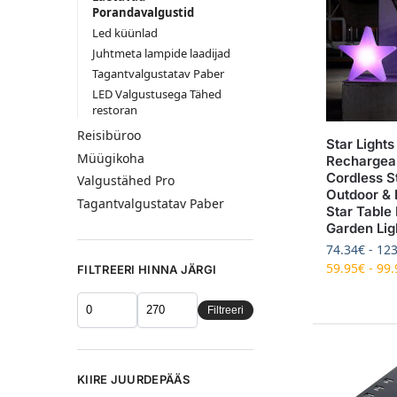
Porandavalgustid
Led küünlad
Juhtmeta lampide laadijad
Tagantvalgustatav Paber
LED Valgustusega Tähed
restoran
Reisibüroo
Star Lights
Müügikoha
Rechargea
Cordless S
Valgustähed Pro
Outdoor & 
Tagantvalgustatav Paber
Star Table
Garden Lig
74.34
€
-
123
59.95
€
-
99.
FILTREERI HINNA JÄRGI
Filtreeri
KIIRE JUURDEPÄÄS