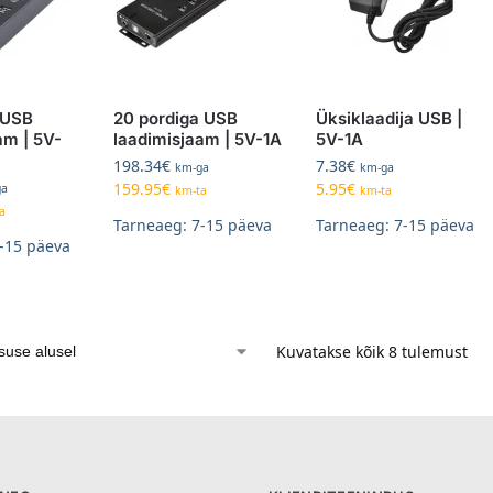
 USB
20 pordiga USB
Üksiklaadija USB |
am | 5V-
laadimisjaam | 5V-1A
5V-1A
198.34
€
7.38
€
km-ga
km-ga
159.95
€
5.95
€
ga
km-ta
km-ta
a
Tarneaeg: 7-15 päeva
Tarneaeg: 7-15 päeva
-15 päeva
Kuvatakse kõik 8 tulemust