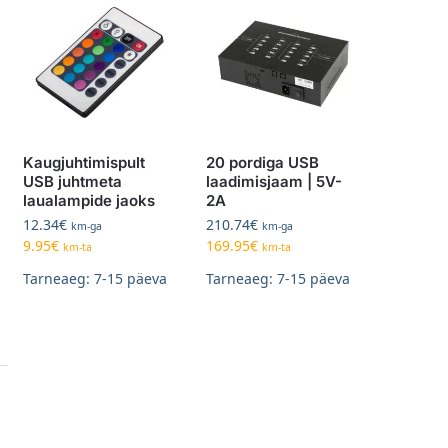
Kaugjuhtimispult
20 pordiga USB
USB juhtmeta
laadimisjaam | 5V-
laualampide jaoks
2A
12.34
€
210.74
€
km-ga
km-ga
9.95
€
169.95
€
km-ta
km-ta
Tarneaeg: 7-15 päeva
Tarneaeg: 7-15 päeva