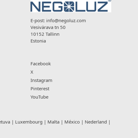
E-post:
info@negoluz.com
Vesivärava tn 50
10152 Tallinn
Estonia
Facebook
X
Instagram
Pinterest
YouTube
etuva
|
Luxembourg
|
Malta
|
México
|
Nederland
|