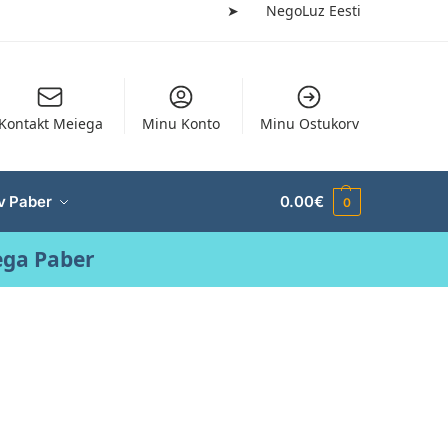
➤
NegoLuz Eesti
Kontakt Meiega
Minu Konto
Minu Ostukorv
v Paber
0.00
€
0
ega Paber