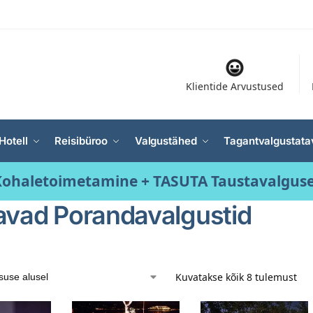
Klientide Arvustused
Hotell
Reisibüroo
Valgustähed
Tagantvalgustata
ohaletoimetamine + TASUTA Taustavalgus
avad Porandavalgustid
Kuvatakse kõik 8 tulemust