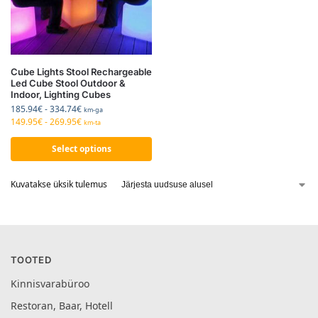
Cube Lights Stool Rechargeable
Led Cube Stool Outdoor &
Indoor, Lighting Cubes
185.94
€
-
334.74
€
km-ga
149.95
€
-
269.95
€
km-ta
Select options
Kuvatakse üksik tulemus
TOOTED
Kinnisvarabüroo
Restoran, Baar, Hotell