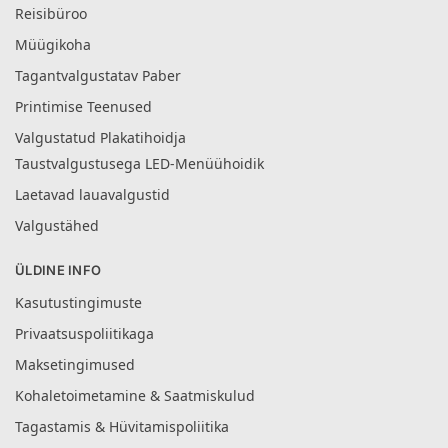
Reisibüroo
Müügikoha
Tagantvalgustatav Paber
Printimise Teenused
Valgustatud Plakatihoidja
Taustvalgustusega LED-Menüühoidik
Laetavad lauavalgustid
Valgustähed
ÜLDINE INFO
Kasutustingimuste
Privaatsuspoliitikaga
Maksetingimused
Kohaletoimetamine & Saatmiskulud
Tagastamis & Hüvitamispoliitika