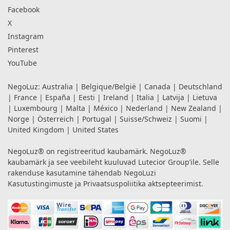
Facebook
X
Instagram
Pinterest
YouTube
NegoLuz:
Australia
|
Belgique/België
|
Canada
|
Deutschland
|
France
|
España
|
Eesti
|
Ireland
|
Italia
|
Latvija
|
Lietuva
|
Luxembourg
|
Malta
|
México
|
Nederland
|
New Zealand
|
Norge
|
Österreich
|
Portugal
|
Suisse/Schweiz
|
Suomi
|
United Kingdom
|
United States
NegoLuz® on registreeritud kaubamärk. NegoLuz®
kaubamärk ja see veebileht kuuluvad Lutecior Group’ile. Selle
rakenduse kasutamine tähendab NegoLuzi
Kasutustingimuste
ja
Privaatsuspoliitika
aktsepteerimist.