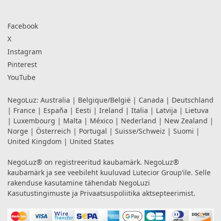
Facebook
X
Instagram
Pinterest
YouTube
NegoLuz:
Australia
|
Belgique/België
|
Canada
|
Deutschland
|
France
|
España
|
Eesti
|
Ireland
|
Italia
|
Latvija
|
Lietuva
|
Luxembourg
|
Malta
|
México
|
Nederland
|
New Zealand
|
Norge
|
Österreich
|
Portugal
|
Suisse/Schweiz
|
Suomi
|
United Kingdom
|
United States
NegoLuz® on registreeritud kaubamärk. NegoLuz®
kaubamärk ja see veebileht kuuluvad Lutecior Group’ile. Selle
rakenduse kasutamine tähendab NegoLuzi
Kasutustingimuste
ja
Privaatsuspoliitika
aktsepteerimist.