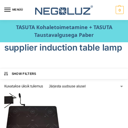
MENÜÜ
0
TASUTA Kohaletoimetamine + TASUTA
Taustavalgusega Paber
supplier induction table lamp
SHOW FILTERS
Kuvatakse üksik tulemus