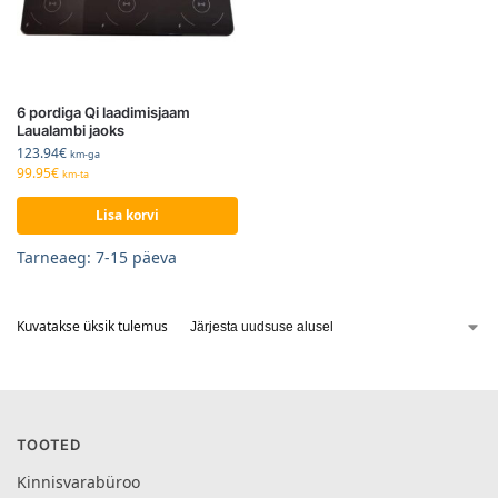
6 pordiga Qi laadimisjaam
Laualambi jaoks
123.94
€
km-ga
99.95
€
km-ta
Lisa korvi
Tarneaeg: 7-15 päeva
Kuvatakse üksik tulemus
TOOTED
Kinnisvarabüroo