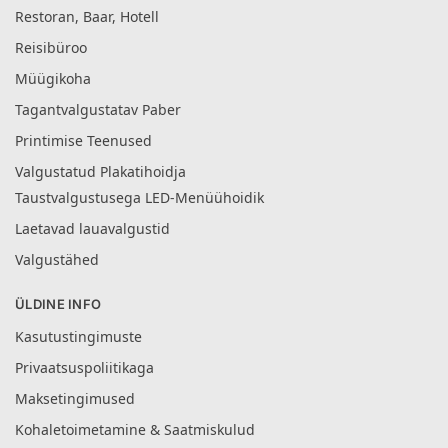
Restoran, Baar, Hotell
Reisibüroo
Müügikoha
Tagantvalgustatav Paber
Printimise Teenused
Valgustatud Plakatihoidja
Taustvalgustusega LED-Menüühoidik
Laetavad lauavalgustid
Valgustähed
ÜLDINE INFO
Kasutustingimuste
Privaatsuspoliitikaga
Maksetingimused
Kohaletoimetamine & Saatmiskulud