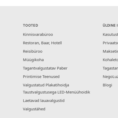
TOOTED
ÜLDINE 
Kinnisvarabüroo
Kasutus
Restoran, Baar, Hotell
Privaats
Reisibüroo
Makseti
Müügikoha
Kohalet
Tagantvalgustatav Paber
Tagastam
Printimise Teenused
NegoLuz
Valgustatud Plakatihoidja
Blogi
Taustvalgustusega LED-Menüühoidik
Laetavad lauavalgustid
Valgustähed