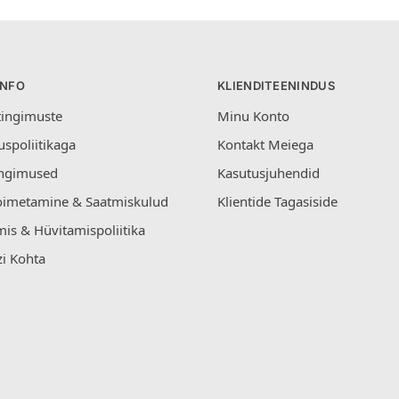
INFO
KLIENDITEENINDUS
tingimuste
Minu Konto
uspoliitikaga
Kontakt Meiega
ngimused
Kasutusjuhendid
oimetamine & Saatmiskulud
Klientide Tagasiside
is & Hüvitamispoliitika
i Kohta