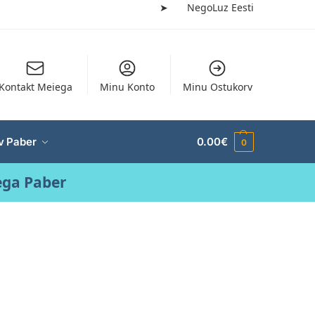
➤
NegoLuz Eesti
Kontakt Meiega
Minu Konto
Minu Ostukorv
v Paber
0.00
€
0
ega Paber