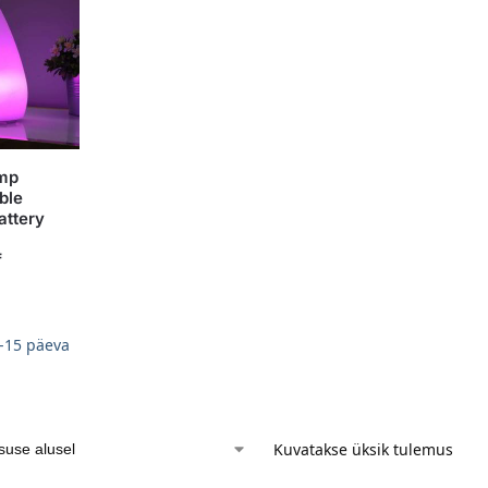
amp
ble
attery
f
-15 päeva
Kuvatakse üksik tulemus