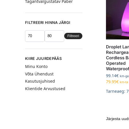
Tagantvalgustatav Paber
FILTREERI HINNA JÄRGI
Filtreeri
Droplet L
Rechargea
Cordless B
KIIRE JUURDEPÄÄS
Operated
Minu Konto
Waterproo
Võta Ühendust
99.14
€
km-ga
Kasutusjuhised
79.95
€
km-ta
Klientide Arvustused
Tarneaeg: 7