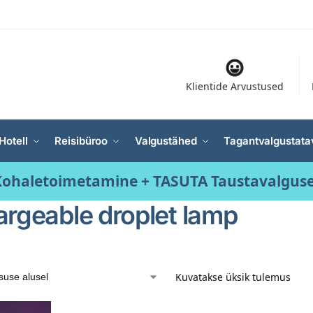
Klientide Arvustused
Hotell
Reisibüroo
Valgustähed
Tagantvalgustata
ohaletoimetamine + TASUTA Taustavalgus
argeable droplet lamp
Kuvatakse üksik tulemus