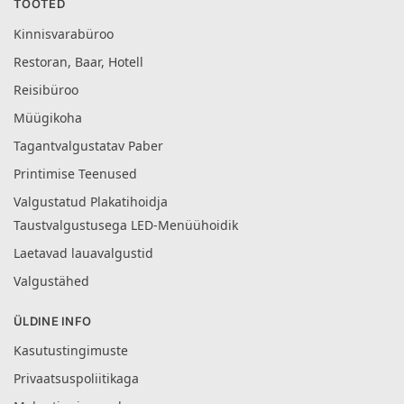
TOOTED
Kinnisvarabüroo
Restoran, Baar, Hotell
Reisibüroo
Müügikoha
Tagantvalgustatav Paber
Printimise Teenused
Valgustatud Plakatihoidja
Taustvalgustusega LED-Menüühoidik
Laetavad lauavalgustid
Valgustähed
ÜLDINE INFO
Kasutustingimuste
Privaatsuspoliitikaga