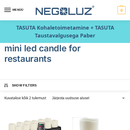
MENÜÜ
0
TASUTA Kohaletoimetamine + TASUTA
Taustavalgusega Paber
mini led candle for
restaurants
SHOW FILTERS
Kuvatakse kõik 2 tulemust