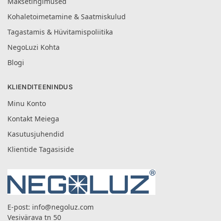
Maksetingimused
Kohaletoimetamine & Saatmiskulud
Tagastamis & Hüvitamispoliitika
NegoLuzi Kohta
Blogi
KLIENDITEENINDUS
Minu Konto
Kontakt Meiega
Kasutusjuhendid
Klientide Tagasiside
E-post:
info@negoluz.com
Vesivärava tn 50