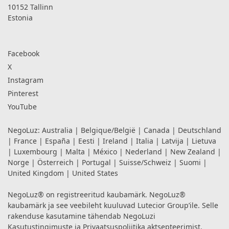
10152 Tallinn
Estonia
Facebook
X
Instagram
Pinterest
YouTube
NegoLuz:
Australia
|
Belgique/België
|
Canada
|
Deutschland
|
France
|
España
|
Eesti
|
Ireland
|
Italia
|
Latvija
|
Lietuva
|
Luxembourg
|
Malta
|
México
|
Nederland
|
New Zealand
|
Norge
|
Österreich
|
Portugal
|
Suisse/Schweiz
|
Suomi
|
United Kingdom
|
United States
NegoLuz® on registreeritud kaubamärk. NegoLuz®
kaubamärk ja see veebileht kuuluvad Lutecior Group’ile. Selle
rakenduse kasutamine tähendab NegoLuzi
Kasutustingimuste
ja
Privaatsuspoliitika
aktsepteerimist.