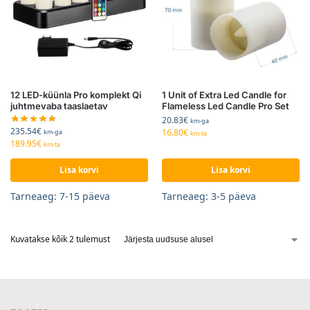
12 LED-küünla Pro komplekt Qi
1 Unit of Extra Led Candle for
juhtmevaba taaslaetav
Flameless Led Candle Pro Set
20.83
€
km-ga
235.54
€
16.80
€
km-ga
km-ta
189.95
€
km-ta
Lisa korvi
Lisa korvi
Tarneaeg: 7-15 päeva
Tarneaeg: 3-5 päeva
Kuvatakse kõik 2 tulemust