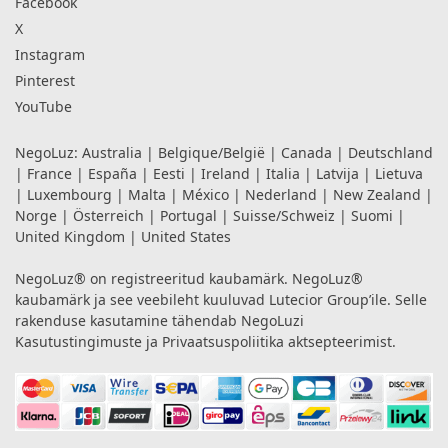
Facebook
X
Instagram
Pinterest
YouTube
NegoLuz:
Australia
|
Belgique/België
|
Canada
|
Deutschland
|
France
|
España
|
Eesti
|
Ireland
|
Italia
|
Latvija
|
Lietuva
|
Luxembourg
|
Malta
|
México
|
Nederland
|
New Zealand
|
Norge
|
Österreich
|
Portugal
|
Suisse/Schweiz
|
Suomi
|
United Kingdom
|
United States
NegoLuz® on registreeritud kaubamärk. NegoLuz®
kaubamärk ja see veebileht kuuluvad Lutecior Group’ile. Selle
rakenduse kasutamine tähendab NegoLuzi
Kasutustingimuste
ja
Privaatsuspoliitika
aktsepteerimist.