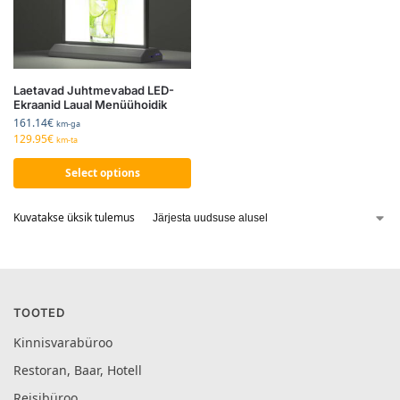
Laetavad Juhtmevabad LED-
Ekraanid Laual Menüühoidik
161.14
€
km-ga
129.95
€
km-ta
Select options
Kuvatakse üksik tulemus
TOOTED
Kinnisvarabüroo
Restoran, Baar, Hotell
Reisibüroo