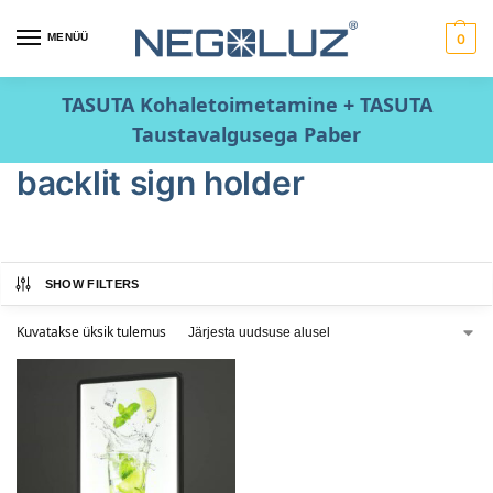
MENÜÜ
0
TASUTA Kohaletoimetamine + TASUTA
Taustavalgusega Paber
backlit sign holder
SHOW FILTERS
Kuvatakse üksik tulemus