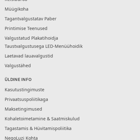
Müügikoha
Tagantvalgustatav Paber
Printimise Teenused
Valgustatud Plakatihoidja
Taustvalgustusega LED-Menüühoidik
Laetavad lauavalgustid
Valgustähed
ÜLDINE INFO
Kasutustingimuste
Privaatsuspoliitikaga
Maksetingimused
Kohaletoimetamine & Saatmiskulud
Tagastamis & Hüvitamispoliitika
NegoLuzi Kohta