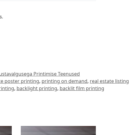
s.
ustavalgusega Printimise Teenused
te poster printing
,
printing on demand
,
real estate listing
rinting
,
backlight printing
,
backlit film printing