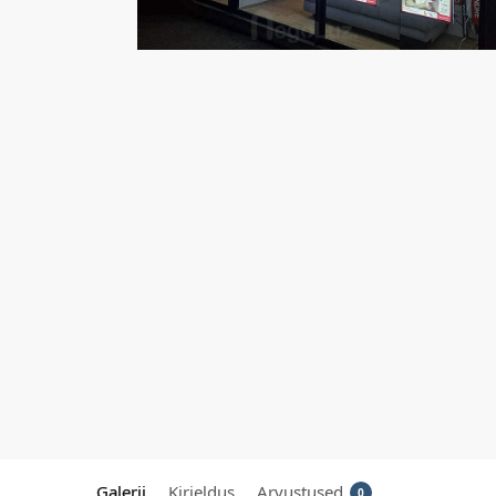
Galerii
Kirjeldus
Arvustused
0