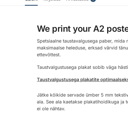
We print your A2 poste
Spetsiaalne taustavalgusega paber, mida n
maksimaalse heleduse, erksad värvid tänu 
ettevõttest.
Taustvalgustusega plakat sobib väga hästi
Taustvalgustusega plakatite optimaalseks 
Jätke kõikide servade ümber 5 mm teksti
ala. See ala kaetakse plakatihoidikuga ja t
ei ole nähtav.