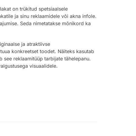
kat on trükitud spetsiaalsele
atile ja sinu reklaamidele või akna infole.
 tajumise. Seda nimetatakse mõnikord ka
inaalse ja atraktiivse
 tuua konkreetset toodet. Näiteks kasutab
ab see reklaamitüüp tarbijate tähelepanu.
algustusega visuaalidele.