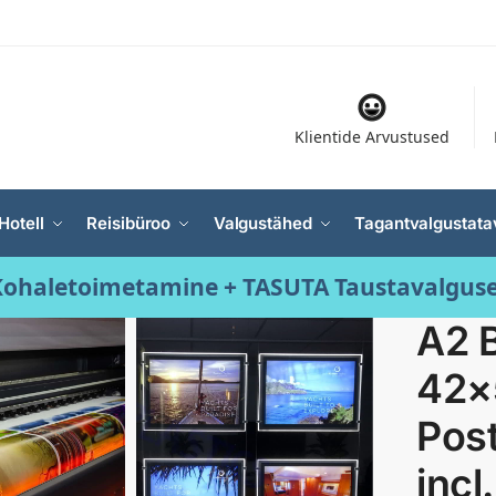
Klientide Arvustused
Hotell
Reisibüroo
Valgustähed
Tagantvalgustata
ohaletoimetamine + TASUTA Taustavalgus
A2 B
42×
Post
incl