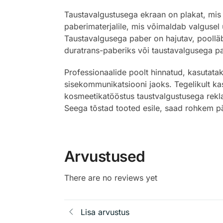
Taustavalgustusega ekraan on plakat, mis 
paberimaterjalile, mis võimaldab valgusel 
Taustavalgusega paber on hajutav, poolläb
duratrans-paberiks või taustavalgusega pa
Professionaalide poolt hinnatud, kasutata
sisekommunikatsiooni jaoks. Tegelikult ka
kosmeetikatööstus taustvalgustusega reklaa
Seega tõstad tooted esile, saad rohkem pä
Arvustused
There are no reviews yet
Lisa arvustus