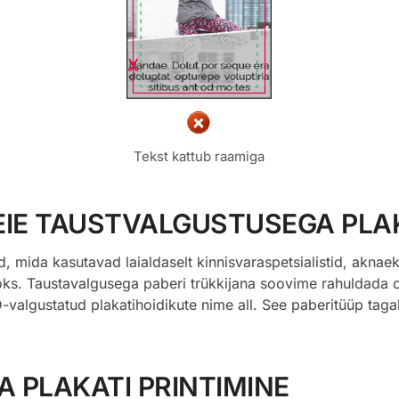
Tekst kattub raamiga
EIE TAUSTVALGUSTUSEGA PLA
 mida kasutavad laialdaselt kinnisvaraspetsialistid, aknaek
oks. Taustavalgusega paberi trükkijana soovime rahuldada o
-valgustatud plakatihoidikute nime all. See paberitüüp tag
 PLAKATI PRINTIMINE