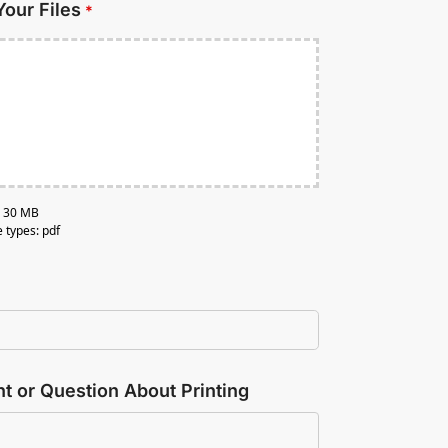
Your Files
*
e: 30 MB
e types: pdf
 or Question About Printing