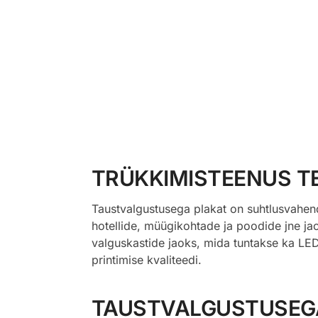
TRÜKKIMISTEENUS T
Taustvalgustusega plakat on suhtlusvahend,
hotellide, müügikohtade ja poodide jne ja
valguskastide jaoks, mida tuntakse ka LED
printimise kvaliteedi.
TAUSTVALGUSTUSEGA