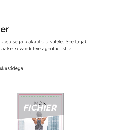
per
lgustusega plakatihoidikutele. See tagab
aalse kuvandi teie agentuurist ja
uskastidega.