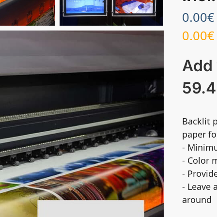
0.00
€
0.00
€
Add 
59.4
Backlit 
paper fo
- Minimu
- Color
- Provid
- Leave 
around