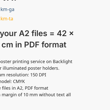
km-ga
km-ta
your A2 files = 42 x
 cm in PDF format
poster printing service on Backlight
r illuminated poster holders.
m resolution: 150 DPI
 model: CMYK
e files in A2, PDF format
a margin of 10 mm without text all