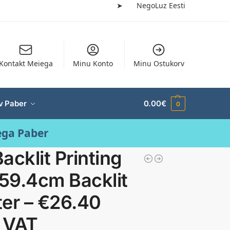
➤
NegoLuz Eesti
Kontakt Meiega
Minu Konto
Minu Ostukorv
v Paber
0.00
€
0
ega Paber
acklit Printing
59.4cm Backlit
er – €26.40
. VAT