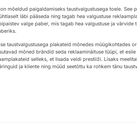
on mõeldud paigaldamiseks taustvalgustusega toele. See pla
ühtlaselt läbi pääseda ning tagab hea valgustuse reklaamplak
ipaistev valge paber, mis tagab hea valgustuse ja värvide
beriks.
kse taustvalgustusega plakateid mõnedes müügikohtades orig
sutavad mõned brändid seda reklaaminäituse tüüpi, et esile
mplakateid selleks, et lisada veidi prestiiži. Lisaks meelit
ringuid ja kliente ning müüd seetõttu ka rohkem tänu taustv