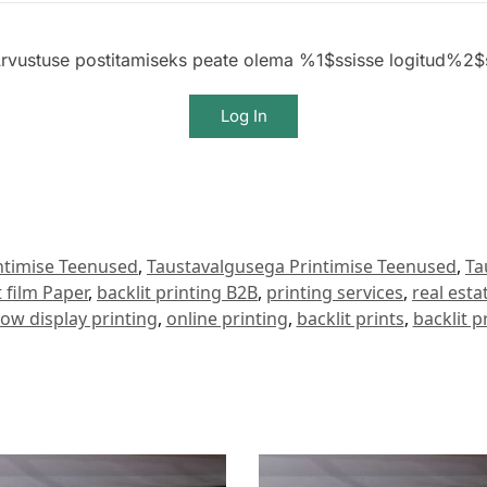
rvustuse postitamiseks peate olema %1$ssisse logitud%2$
Log In
ntimise Teenused
,
Taustavalgusega Printimise Teenused
,
Ta
t film Paper
,
backlit printing B2B
,
printing services
,
real esta
ow display printing
,
online printing
,
backlit prints
,
backlit p