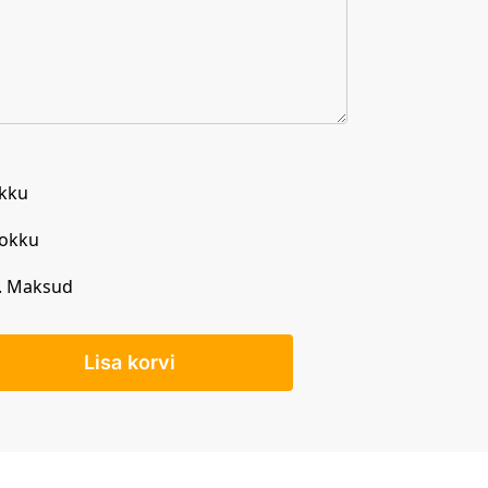
kku
Kokku
. Maksud
Lisa korvi