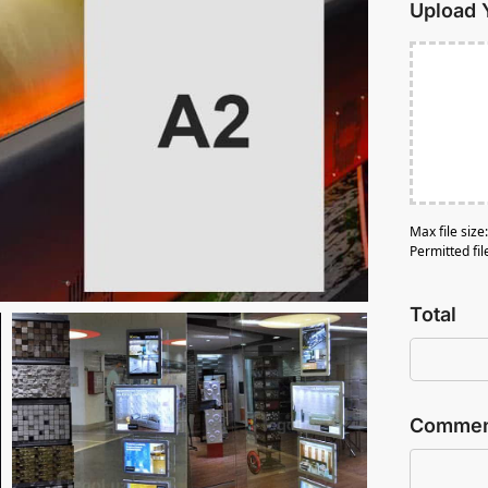
Upload 
Max file siz
Permitted fil
Total
Comment