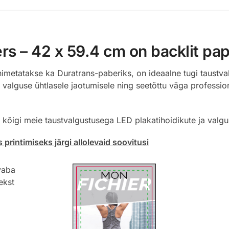
rs – 42 x 59.4 cm on backlit pa
imetatakse ka Duratrans-paberiks, on ideaalne tugi taustva
valguse ühtlasele jaotumisele ning seetõttu väga profession
 kõigi meie taustvalgustusega LED plakatihoidikute ja valg
printimiseks järgi allolevaid soovitusi
vaba
ekst