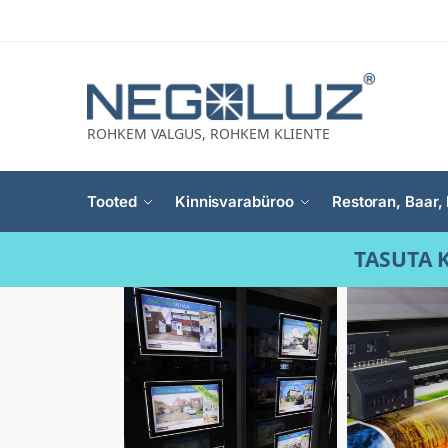
ROHKEM VALGUS, ROHKEM KLIENTE
Tooted
Kinnisvarabüroo
Restoran, Baar, 
TASUTA K